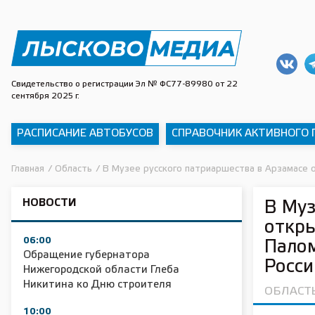
Свидетельство о регистрации Эл № ФС77-89980 от 22
сентября 2025 г.
РАСПИСАНИЕ АВТОБУСОВ
СПРАВОЧНИК АКТИВНОГО
Главная
/
Область
/
В Музее русского патриаршества в Арзамасе 
НОВОСТИ
В Муз
откры
06:00
Палом
Обращение губернатора
Росс
Нижегородской области Глеба
Никитина ко Дню строителя
ОБЛАСТ
10:00