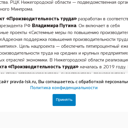
ства. РЦК Нижегородской области — подведомственная орга
ьного Минпрома.
кт
«Производительность труда»
разработан в соответст
 президента РФ
Владимира Путина
. Он включает в себя
ные проекты «Системные меры по повышению производител
 «Адресная поддержка повышения производительности труд
риятиях». Цель нацпроекта — обеспечить пятипроцентный еж
роизводительности труда на средних и крупных предприятия
ых отраслей экономики. В Нижегородской области реализаци
кта «Производительность труда»
началась в 2019 году. 
ми стали автопроизводители, судостроители, производители
ской техники, а также представители сферы торговли и услуг.
сайт pravda-lsk.ru, Вы соглашаетесь с обработкой персональ
Политика конфиденциальности
вайтесь на нашу группу в
ВКонтакте
Принять