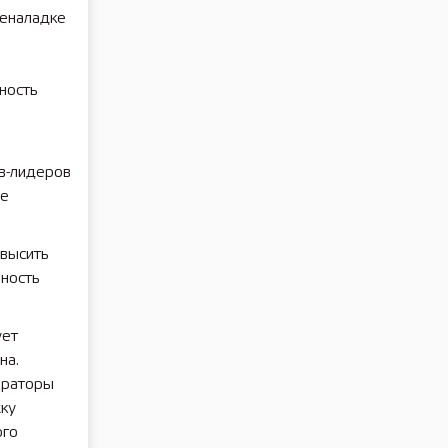
реналадке
ность
в-лидеров
ге
высить
ность
ует
на.
ераторы
ку
ого