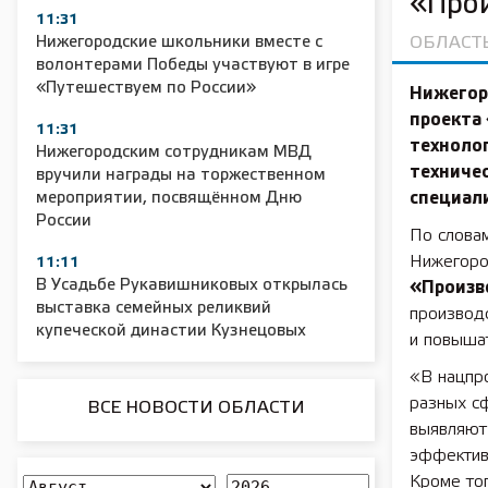
«Про
11:31
Нижегородские школьники вместе с
ОБЛАСТ
волонтерами Победы участвуют в игре
«Путешествуем по России»
Нижегор
проекта
11:31
техноло
Нижегородским сотрудникам МВД
техничес
вручили награды на торжественном
мероприятии, посвящённом Дню
специал
России
По слова
Нижегоро
11:11
В Усадьбе Рукавишниковых открылась
«Произв
выставка семейных реликвий
производс
купеческой династии Кузнецовых
и повышат
«В нацпр
разных с
ВСЕ НОВОСТИ ОБЛАСТИ
выявляют
эффективн
Кроме то