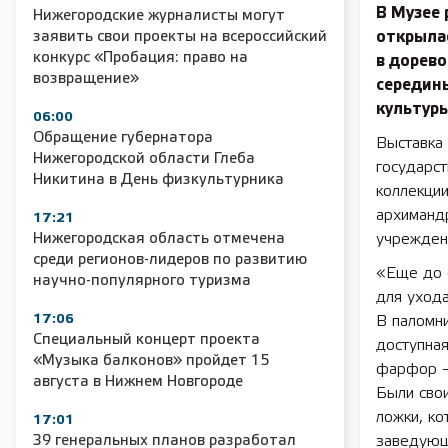
В Музее 
Нижегородские журналисты могут
заявить свои проекты на всероссийский
открылас
конкурс «Пробация: право на
в дорев
возвращение»
середины
культур
06:00
Обращение губернатора
Выставка
Нижегородской области Глеба
государст
Никитина в День физкультурника
коллекци
архиманд
17:21
Нижегородская область отмечена
учрежден
среди регионов-лидеров по развитию
«Еще до 
научно-популярного туризма
для ухода
17:06
В паломни
Специальный концерт проекта
доступная
«Музыка балконов» пройдет 15
фарфор — 
августа в Нижнем Новгороде
Были сво
ложки, ко
17:01
39 генеральных планов разработал
заведую