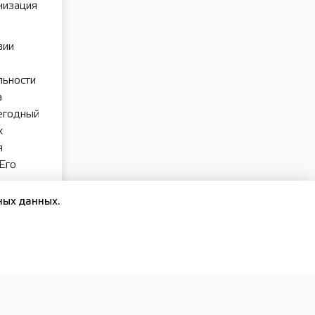
низация
вии
ьности
а
егодный
х
я
Его
ных данных.