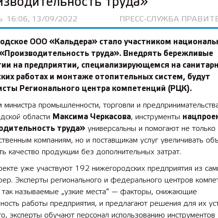
изводительность труда»
Ь
16:06, 13/09/2022
ПРЕСС-СЛУЖБА ПРАВИТ
одское ООО «Кальдера» стало участником
националь
 «Производительность труда»
. Внедрять бережливые
гии на предприятии, специализирующемся на санитарн
ких работах и монтаже отопительных систем, будут
исты Регионального центра компетенций (РЦК).
м министра промышленности, торговли и предпринимательств
дской области
Максима Черкасова
, инструменты
нацпрое
одительность труда»
универсальны и помогают не только
твенным компаниям, но и поставщикам услуг увеличивать об
ь качество продукции без дополнительных затрат.
оекте уже участвуют 192 нижегородских предприятия из са
фер. Эксперты регионального и федерального центров компе
 так называемые „узкие места“ — факторы, снижающие
ость работы предприятия, и предлагают решения для их уст
го, эксперты обучают персонал использованию инструментов