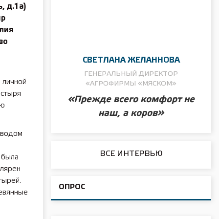
, д.1а)
ир
елия
во
СВЕТЛАНА ЖЕЛАННОВА
ГЕНЕРАЛЬНЫЙ ДИРЕКТОР
 личной
«АГРОФИРМЫ «МЯСКОМ»
астыря
«Прежде всего комфорт не
ию
наш, а коров»
оводом
ВСЕ ИНТЕРВЬЮ
 была
улярен
тырей.
ОПРОС
евянные