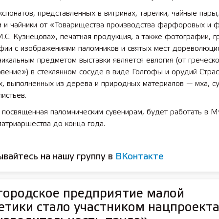
кспонатов, представленных в витринах, тарелки, чайные пары,
и и чайники от «Товарищества производства фарфоровых и 
 лет СОШ №2
2025 11 01 Земли
.С. Кузнецова», печатная продукция, а также фотографии, 
сельскохозяйственного назна
афии с изображениями паломников и святых мест дореволюци
никальным предметом выставки является евлогия (от греческ
вение») в стеклянном сосуде в виде Голгофы и орудий Стра
х, выполненных из дерева и природных материалов — мха, с
листьев.
 посвященная паломническим сувенирам, будет работать в М
патриаршества до конца года.
вайтесь на нашу группу в
ВКонтакте
городское предприятие малой
етики стало участником нацпроект