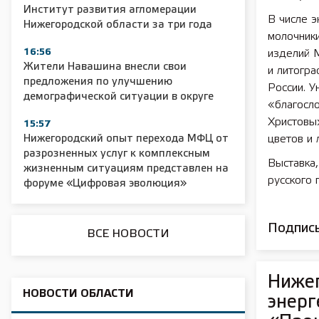
Институт развития агломерации
В числе э
Нижегородской области за три года
молочник
2025 11 01 Сельское хозяйство 2025
2025 11 01 55
16:56
изделий М
Жители Навашина внесли свои
и литогр
предложения по улучшению
России. У
демографической ситуации в округе
«благосло
Христовы
15:57
Нижегородский опыт перехода МФЦ от
цветов и 
разрозненных услуг к комплексным
Выставка,
жизненным ситуациям представлен на
русского 
форуме «Цифровая эволюция»
Подписы
ВСЕ НОВОСТИ
Ниже
НОВОСТИ ОБЛАСТИ
энерг