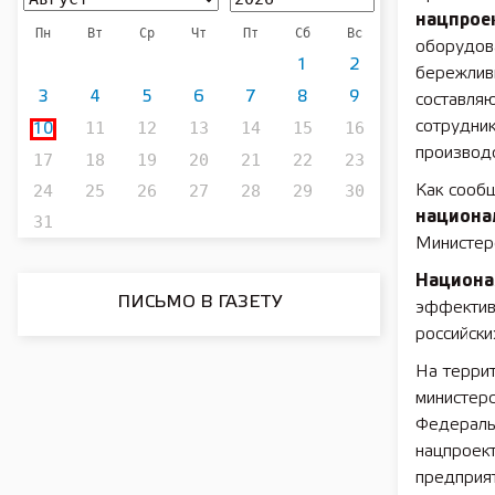
нацпрое
Пн
Вт
Ср
Чт
Пт
Сб
Вс
оборудова
1
2
бережлив
3
4
5
6
7
8
9
составля
11
12
13
14
15
16
сотрудник
10
производ
17
18
19
20
21
22
23
24
25
26
27
28
29
30
Как сообщ
национа
31
Министер
Национа
ПИСЬМО В ГАЗЕТУ
эффективн
российски
На терри
министерс
Федераль
нацпроек
предприя