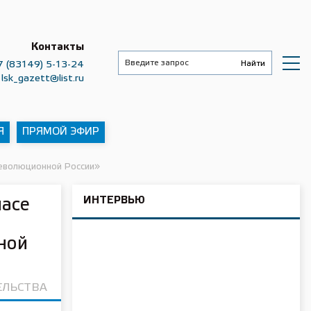
Контакты
7 (83149) 5-13-24
lsk_gazett@list.ru
Я
ПРЯМОЙ ЭФИР
революционной России»
ИНТЕРВЬЮ
масе
ной
ЕЛЬСТВА