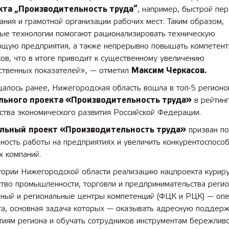
кта „Производительность труда“
, например, быстрой пе
ния и грамотной организации рабочих мест. Таким образом,
ые технологии помогают рационализировать техническую
ющую предприятия, а также непрерывно повышать компетент
ов, что в итоге приводит к существенному увеличению
ственных показателей», — отметил
Максим Черкасов.
алось ранее, Нижегородская область вошла в топ-5 регионо
льного проекта «Производительность труда»
в рейтин
ства экономического развития Российской Федерации.
льный
проект «Производительность труда»
призван по
ость работы на предприятиях и увеличить конкурентоспособ
х компаний.
тории Нижегородской области реализацию нацпроекта курир
тво промышленности, торговли и предпринимательства регио
ный и региональные центры компетенций (ФЦК и РЦК) — оп
та, основная задача которых — оказывать адресную поддерж
тиям региона и обучать сотрудников инструментам бережлив