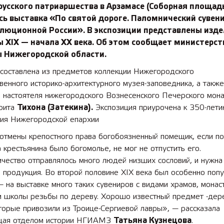
русского патриаршества в Арзамасе (Соборная площадь
ь выставка «По святой дороге. Паломнический сувен
олюционной России». В экспозиции представлены изд
 XIX — начала XX века. Об этом сообщает министерст
ы Нижегородской области.
 составлена из предметов коллекции Нижегородского
венного историко-архитектурного музея-заповедника, а также
и настоятеля нижегородского Вознесенского Печерского мон
рита
Тихона (Затекина).
Экспозиция приурочена к 350-лет
ия Нижегородской епархии
отмены крепостного права богобоязненный помещик, если п
 крестьянина было богомолье, не мог не отпустить его.
чество отправлялось много людей низших сословий, и нужна
 продукция. Во второй половине XIX века был особенно поп
на выставке много таких сувениров с видами храмов, монас
и школы резьбы по дереву. Хорошо известный предмет -дер
торые привозили из Троице-Сергиевой лавры», — рассказала
щая отделом истории НГИАМЗ
Татьяна Кузнецова
.