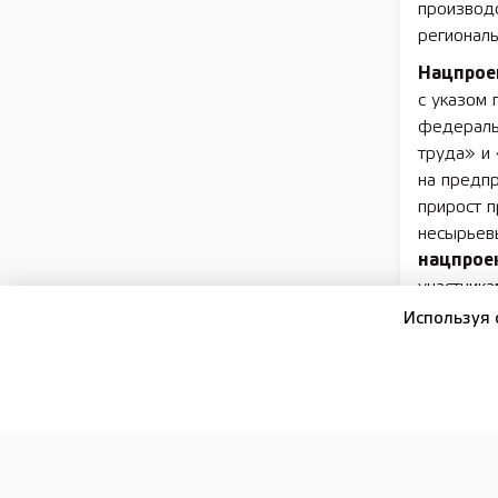
производ
регионал
Нацпрое
с указом
федераль
труда» и
на предп
прирост п
несырьев
нацпрое
участника
электриче
Используя 
Подписы