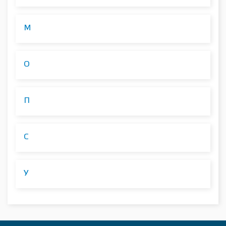
М
О
П
С
У