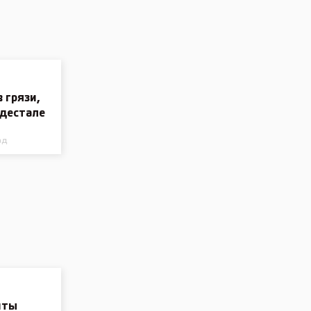
 грязи,
едестале
ад
чты