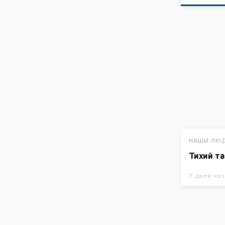
НАШИ ЛЮ
Тихий т
7 дней на