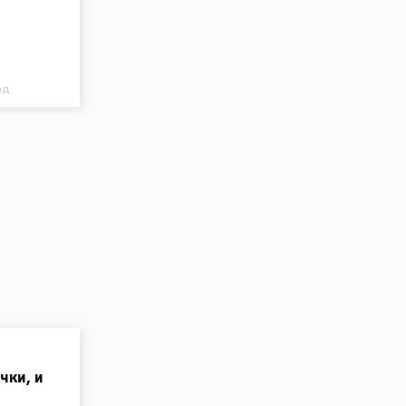
ад
чки, и