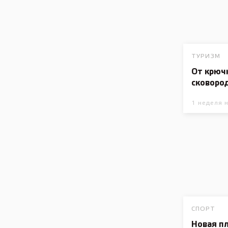
ТУРИЗМ
От крюч
сковоро
1 неделя 
СПОРТ
Новая п