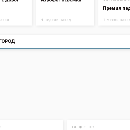
те дорог
Аэрофотосъёмка
 лет СОШ №2
2025 11 01 Земли
Премия пед
сельскохозяйственного назна
назад
4 недели назад
1 месяц наза
ГОРОД
О
ОБЩЕСТВО