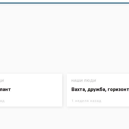
ДИ
НАШИ ЛЮДИ
алант
Вахта, дружба, горизон
зад
1 неделя назад