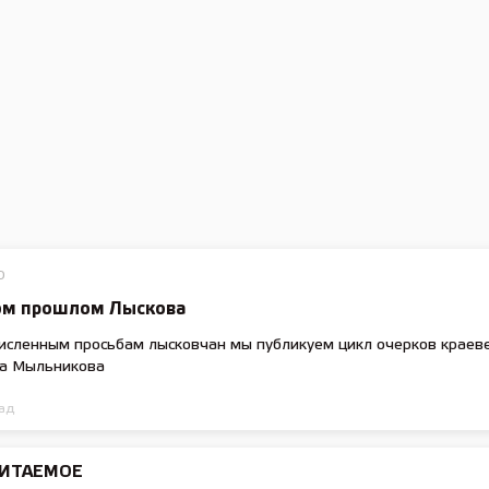
О
ом прошлом Лыскова
исленным просьбам лысковчан мы публикуем цикл очерков краев
а Мыльникова
ад
ЧИТАЕМОЕ