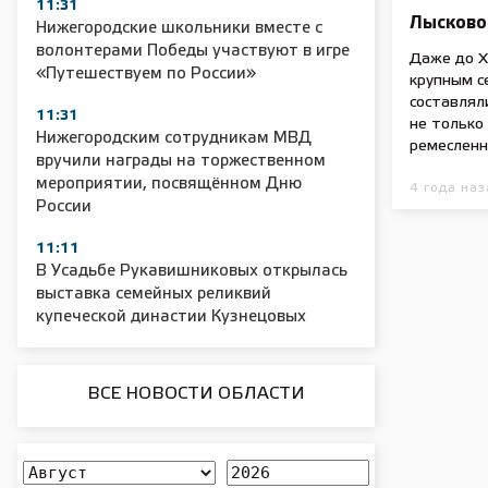
11:31
Лысково
Нижегородские школьники вместе с
волонтерами Победы участвуют в игре
Даже до X
«Путешествуем по России»
крупным с
составлял
11:31
не только 
Нижегородским сотрудникам МВД
ремесленн
вручили награды на торжественном
мероприятии, посвящённом Дню
4 года наз
России
11:11
В Усадьбе Рукавишниковых открылась
выставка семейных реликвий
купеческой династии Кузнецовых
ВСЕ НОВОСТИ ОБЛАСТИ