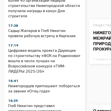
Более 40 организаций-лидеров
строительства Нижегородской области
получили награды в канун Дня
строителя
ОБЩЕСТВ
17:38
Садыр Жапаров и Глеб Никитин
НИЖЕГО
провели рабочую встречу в Киргизии
МЕЖРА
ПРИРОД
17:19
ПРОКУР
Цифровая модель проекта Дирекции
по строительству «ФОК на Родионова»
1 неделя 
вошла в число лучших на
Всероссийском конкурсе «ТИМ-
ЛИДЕРЫ 2025/26»
16:41
Нижегородцев приглашают побороться
за звание «Отец года»
16:39
Глеб Никитин представил