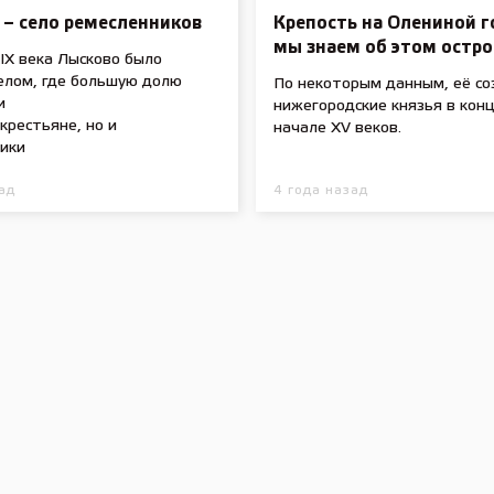
 – село ремесленников
Крепость на Олениной г
мы знаем об этом остро
IX века Лысково было
елом, где большую долю
По некоторым данным, её со
и
нижегородские князья в конц
крестьяне, но и
начале XV веков.
ики
ад
4 года назад