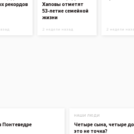
ых рекордов
Хаповы отметят
53‑летие семейной
жизни
назад
2 недели назад
2 недели наз
НАШИ ЛЮДИ
в Понтеведре
Четыре сына, четыре до
это не точка?