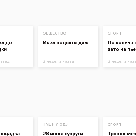
ОБЩЕСТВО
СПОРТ
ка до
Их за подвиги дают
По колено в
дки
зато на пь
назад
2 недели назад
2 недели наз
НАШИ ЛЮДИ
СПОРТ
лощадка
28 июля супруги
Тропой ме