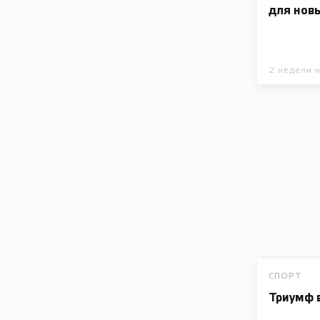
для нов
2 недели 
СПОРТ
Триумф 