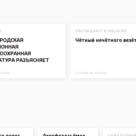
О
ОБСУЖДАЮТ В ЛЫСКОВЕ
РОДСКАЯ
Чётный нечётного везё
ЙОННАЯ
ООХРАННАЯ
АТУРА РАЗЪЯСНЯЕТ
назад
3 недели назад
ОБРАЗОВАН