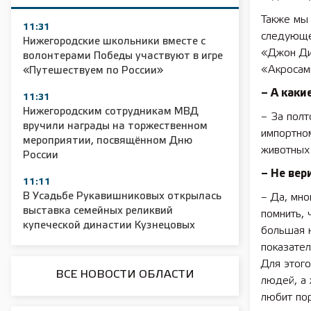
Также мы 
11:31
следующе
Нижегородские школьники вместе с
«Джон Дир
волонтерами Победы участвуют в игре
«Акросами
«Путешествуем по России»
– А как
11:31
Нижегородским сотрудникам МВД
– За полт
вручили награды на торжественном
импортном
мероприятии, посвящённом Дню
животных
России
– Не вер
11:11
В Усадьбе Рукавишниковых открылась
– Да, мно
выставка семейных реликвий
помнить, 
купеческой династии Кузнецовых
большая н
показател
Для этого
ВСЕ НОВОСТИ ОБЛАСТИ
людей, а 
любит пор