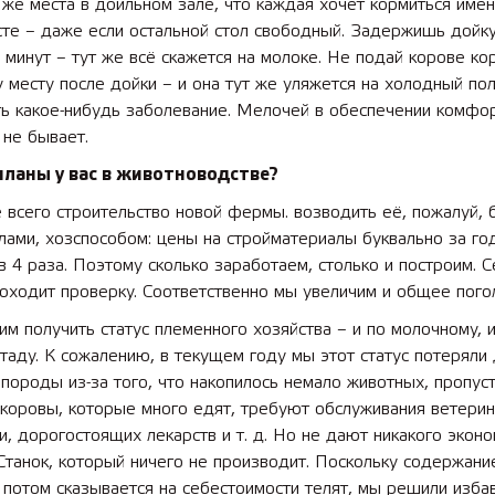
 же места в доильном зале, что каждая хочет кормиться имен
те – даже если остальной стол свободный. Задержишь дойку
 минут – тут же всё скажется на молоке. Не подай корове ко
месту после дойки – и она тут же уляжется на холодный пол
ть какое-нибудь заболевание. Мелочей в обеспечении комфо
не бывает.
планы у вас в животноводстве?
всего строительство новой фермы. возводить её, пожалуй, 
лами, хозспособом: цены на стройматериалы буквально за го
в 4 раза. По­этому сколько заработаем, столько и построим. С
оходит проверку. Соответственно мы увеличим и общее пого
им получить статус племенного хозяйства – и по молочному, 
таду. К сожалению, в текущем году мы этот статус потеряли
 породы из-за того, что накопилось немало животных, пропус
 коровы, которые много едят, требуют обслуживания ветерин
и, дорогостоящих лекарств и т. д. Но не дают никакого экон
Станок, который ничего не производит. Поскольку содержани
потом сказывается на себестоимости телят, мы решили избав