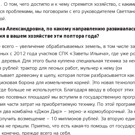
 О том, чего достигло и к чему стремится хозяйство, с каким
ся проблемами, мы поговорили с его руководителем Светлан
 лет СОШ №2
2025 11 01 Земли
ой.
сельскохозяйственного назна
на Александровна, по какому направлению развивалас
я в вашем хозяйстве эти полтора года?
всего – увеличение обрабатываемых земель, в том числе за
ных с 2012 года участков СПК «Заветы Ильича», где уже ро
деревья. Для этого была куплена специальная техника за не
 рублей: трактор для лесных работ, мульчер к нему (он
ывает древесину в щепу, которая потом разбрасывается как 
исковая борона для измельчения корней. Это новая технологи
где больше не используется. Благодаря вводу в оборот этих
ию посевных площадей мы вступили в государственную прог
ия части затрат на приобретаемую технику. По этой програ
и два комбайна «Джон Дир» – зерно- и кормоуборочный. За 
олучить возмещение – 10 миллионов рублей. За вторую еди
ка не пришли. Приятно, что есть какая-то помощь от государс
 конечно, прежде всего на себя.