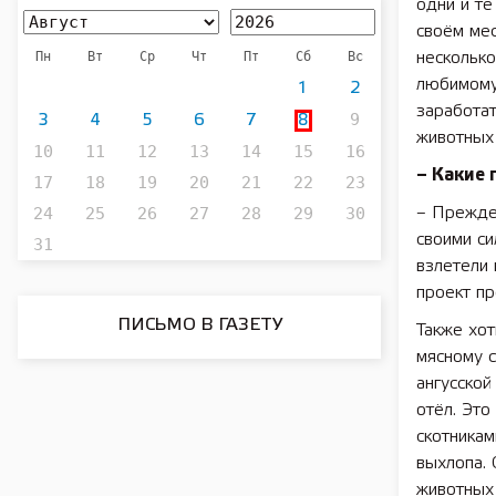
одни и те
своём мес
Пн
Вт
Ср
Чт
Пт
Сб
Вс
несколько
любимому 
1
2
заработа
9
3
4
5
6
7
8
животных 
10
11
12
13
14
15
16
– Какие 
17
18
19
20
21
22
23
24
25
26
27
28
29
30
– Прежде 
своими си
31
взлетели 
проект пр
ПИСЬМО В ГАЗЕТУ
Также хот
мясному с
ангусской
отёл. Это
скотникам
выхлопа. 
животных 