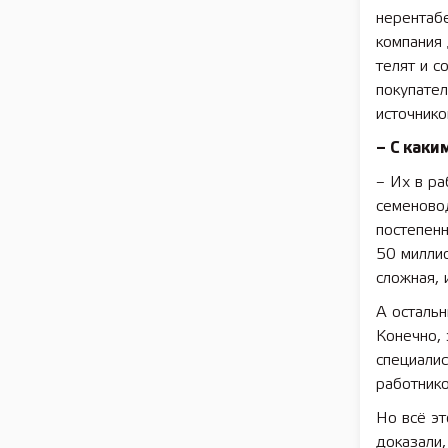
нерентабе
компания 
телят и с
покупател
источнико
– С как
– Их в ра
семеновод
постепенн
50 миллио
сложная, 
А остальн
Конечно, 
специали
работнико
Но всё эт
доказали,