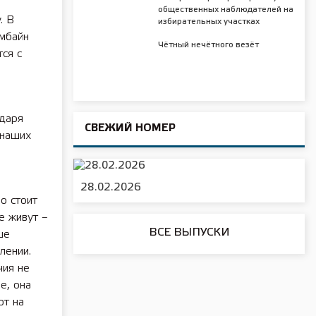
общественных наблюдателей на
. В
избирательных участках
мбайн
Чётный нечётного везёт
тся с
одаря
СВЕЖИЙ НОМЕР
 наших
28.02.2026
о стоит
е живут –
ВСЕ ВЫПУСКИ
ше
лении.
чия не
е, она
ют на