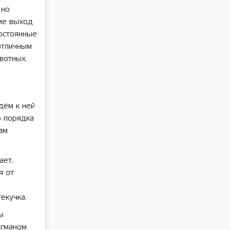
 но
шие выход
постоянные
отличным
вотных.
дём к ней
о порядка
ам
ает.
я от
екучка.
ы
агманом