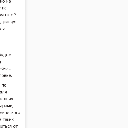
но на
 на
рма к её
, рискуя
рта
будем
д
ейчас
ловье.
и по
 для
тивших
арами,
омического
е таких
иться от