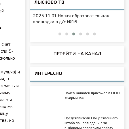
ЛЫСКОВО ТВ
и
ой
2025 11 01 Новая образовательная
чения
площадка в д/с №16
ь
 счёт
сли 5-
ПЕРЕЙТИ НА КАНАЛ
сколько
мульча) и
ИНТЕРЕСНО
я, в
 земель и
рамму
Зачем канадец приезжал в ООО
«Бармино»
мме мы
них мы
ницу
Представители Общественного
тва, но
штаба по наблюдению за
выборами проверили работу