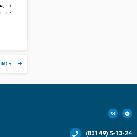
л, то
Мы же
ПИСЬ
(83149) 5-13-24