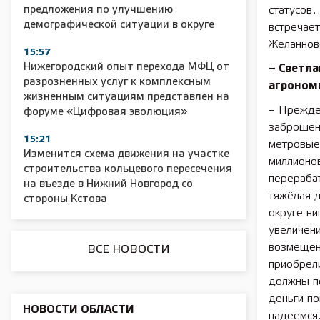
предложения по улучшению
статусов…
демографической ситуации в округе
встречает
2025 11 01 Сельское хозяйство 2025
2025 11 01 55
Желаннов
15:57
Нижегородский опыт перехода МФЦ от
– Светла
разрозненных услуг к комплексным
агрономи
жизненным ситуациям представлен на
– Прежде 
форуме «Цифровая эволюция»
заброшен
15:21
метровые 
Изменится схема движения на участке
миллионов
строительства кольцевого пересечения
перерабат
на въезде в Нижний Новгород со
тяжёлая д
стороны Кстова
округе ни
увеличен
возмещен
ВСЕ НОВОСТИ
приобрел
должны п
деньги по
НОВОСТИ ОБЛАСТИ
надеемся,