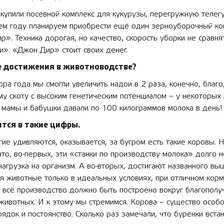
купили посевной комплекс для кукурузы, перегружную телегу
м году планируем приобрести ещё один зерноуборочный ко
». Техника дорогая, но качество, скорость уборки не сравня
». «Джон Дир» стоит своих денег.
ие достижения в животноводстве?
ора года мы смогли увеличить надои в 2 раза, конечно, благ
у скоту с высоким генетическим потенциалом – у некоторых
 мамы и бабушки давали по 100 килограммов молока в день!
ится в такие цифры.
гие удивляются, оказывается, за бугром есть такие коровы. Н
что, во-первых, эти «станки по производству молока» долго н
агрузка на организм. А во-вторых, достигают названного вы
я животные только в идеальных условиях, при отличном корм
 всё производство должно быть построено вокруг благополу
животных. И к этому мы стремимся. Корова – существо особо
ядок и постоянство. Сколько раз замечали, что бурёнки вста