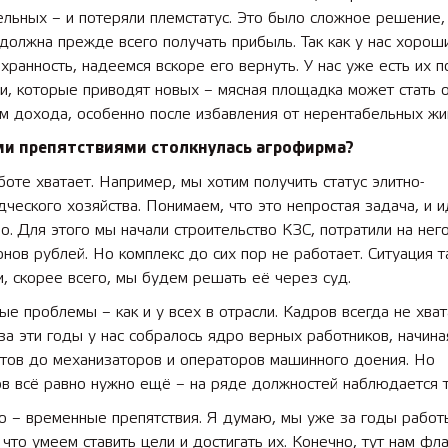
льных – и потеряли племстатус. Это было сложное решение,
должна прежде всего получать прибыль. Так как у нас хоро
охранность, надеемся вскоре его вернуть. У нас уже есть их 
и, которые приводят новых – мясная площадка может стать 
м дохода, особенно после избавления от нерентабельных жи
ими препятствиями столкнулась агрофирма?
боте хватает. Например, мы хотим получить статус элитно-
ческого хозяйства. Понимаем, что это непростая задача, и и
о. Для этого мы начали строительство КЗС, потратили на нег
нов рублей. Но комплекс до сих пор не работает. Ситуация т
и, скорее всего, мы будем решать её через суд.
ые проблемы – как и у всех в отрасли. Кадров всегда не хват
за эти годы у нас собралось ядро верных работников, начина
стов до механизаторов и операторов машинного доения. Но
в всё равно нужно ещё – на ряде должностей наблюдается т
о – временные препятствия. Я думаю, мы уже за годы работ
 что умеем ставить цели и достигать их. Конечно, тут нам фл