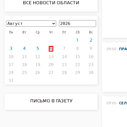
ВСЕ НОВОСТИ ОБЛАСТИ
Пн
Вт
Ср
Чт
Пт
Сб
Вс
1
2
7
8
9
3
4
5
6
09:00
ПР
10
11
12
13
14
15
16
17
18
19
20
21
22
23
24
25
26
27
28
29
30
31
ПИСЬМО В ГАЗЕТУ
09:00
СЕЛ