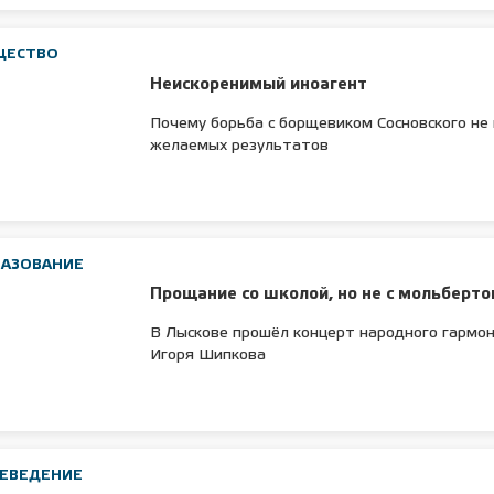
ЩЕСТВО
Неискоренимый иноагент
Почему борьба с борщевиком Сосновского не
желаемых результатов
РАЗОВАНИЕ
Прощание со школой, но не с мольберт
В Лыскове прошёл концерт народного гармо
Игоря Шипкова
АЕВЕДЕНИЕ