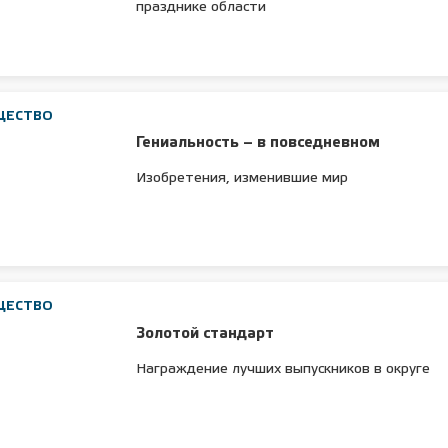
празднике области
 лет СОШ №2
2025 11 01 Земли
сельскохозяйственного назна
ЩЕСТВО
Гениальность – в повседневном
Изобретения, изменившие мир
ЩЕСТВО
Золотой стандарт
Награждение лучших выпускников в округе