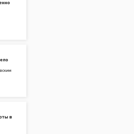
енно
дело
овским
оты в