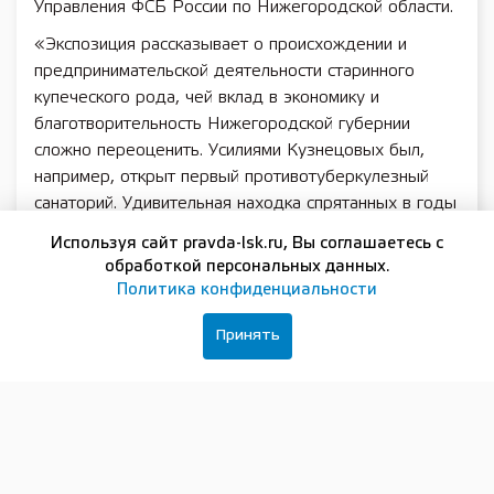
Управления ФСБ России по Нижегородской области.
«Экспозиция рассказывает о происхождении и
предпринимательской деятельности старинного
купеческого рода, чей вклад в экономику и
благотворительность Нижегородской губернии
сложно переоценить. Усилиями Кузнецовых был,
например, открыт первый противотуберкулезный
санаторий. Удивительная находка спрятанных в годы
революционного лихолетья драгоценностей
Используя сайт pravda-lsk.ru, Вы соглашаетесь с
побудила нижегородских исследователей
обработкой персональных данных.
обратиться к истории славной купеческой династии и
Политика конфиденциальности
восстановить забытые страницы прошлого», —
отметил губернатор Нижегородской области Глеб
Принять
Никитин.
Главные экспонаты выставки – клад, найденный в
прошлом году и бережно восстановленный
реставраторами музея. Эта находка стала живым и
трагическим отголоском революционных событий