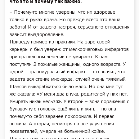
что это и почему так важно.
– Почему-то многие уверены, что их здоровье
только в руках врача. Но прежде всего это ваша
забота! И от вашего настроя, серьёзного отношения
зависит выздоровление.
Приведу пример из практики. На заре своей
карьеры я был уверен: от мелкоочаговых инфарктов
при правильном лечении не умирают. К нам
поступили 2 пожилые женщины, одного возраста. У
одной – трансмуральный инфаркт – это значит, что
задета вся стенка миокарда, случай очень тяжёлый.
Шансов выкарабкаться было мало. Но она мне тут
же сказала: «У меня два внука, родителей у них нет.
Умирать никак нельзя». У второй – зона поражения с
булавочную головку. Ещё жить и жить – но она
почему-то себя заранее похоронила. И первая
выжила. А вторая, несмотря на все улучшения
показателей, умерла на больничной койке.
Дело не только в настрое, но и в серьёзном