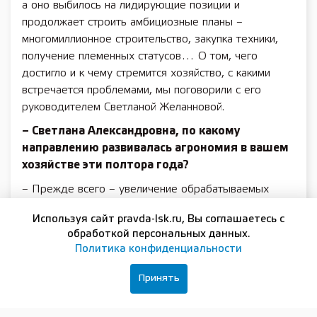
а оно выбилось на лидирующие позиции и
продолжает строить амбициозные планы –
многомиллионное строительство, закупка техники,
получение племенных статусов… О том, чего
достигло и к чему стремится хозяйство, с какими
встречается проблемами, мы поговорили с его
руководителем Светланой Желанновой.
– Светлана Александровна, по какому
направлению развивалась агрономия в вашем
хозяйстве эти полтора года?
– Прежде всего – увеличение обрабатываемых
земель, в том числе за счёт заброшенных с 2012
Используя сайт pravda-lsk.ru, Вы соглашаетесь с
года участков СПК «Заветы Ильича», где уже росли
обработкой персональных данных.
5-метровые деревья. Для этого была куплена
Политика конфиденциальности
специальная техника за несколько миллионов
рублей: трактор для лесных работ, мульчер к нему
Принять
(он перерабатывает древесину в щепу, которая
потом разбрасывается как мульча) и тяжёлая