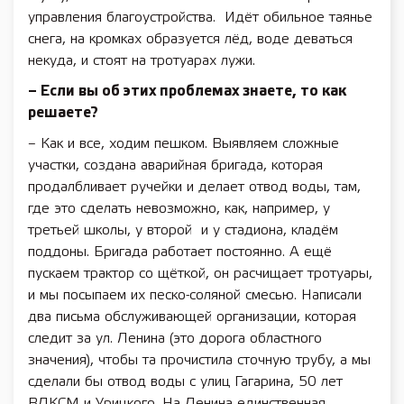
управления благоустройства. Идёт обильное таянье
снега, на кромках образуется лёд, воде деваться
некуда, и стоят на тротуарах лужи.
– Если вы об этих проблемах знаете, то как
решаете?
– Как и все, ходим пешком. Выявляем сложные
участки, создана аварийная бригада, которая
продалбливает ручейки и делает отвод воды, там,
где это сделать невозможно, как, например, у
третьей школы, у второй и у стадиона, кладём
поддоны. Бригада работает постоянно. А ещё
пускаем трактор со щёткой, он расчищает тротуары,
и мы посыпаем их песко-соляной смесью. Написали
два письма обслуживающей организации, которая
следит за ул. Ленина (это дорога областного
значения), чтобы та прочистила сточную трубу, а мы
сделали бы отвод воды с улиц Гагарина, 50 лет
ВЛКСМ и Урицкого. На Ленина единственная