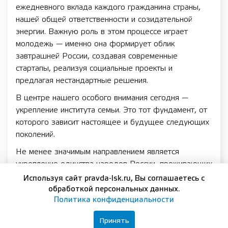
ежедневного вклада каждого гражданина страны,
нашей общей ответственности и созидательной
энергии. Важную роль в этом процессе играет
молодежь — именно она формирует облик
завтрашней России, создавая современные
стартапы, реализуя социальные проекты и
предлагая нестандартные решения.
В центре нашего особого внимания сегодня —
укрепление института семьи. Это тот фундамент, от
которого зависит настоящее и будущее следующих
поколений.
Не менее значимым направлением является
укрепление единства народов России, проживающих
на нижегородской земле. Сегодня как никогда важны
Используя сайт pravda-lsk.ru, Вы соглашаетесь с
согласие, взаимное уважение и ответственность
обработкой персональных данных.
Политика конфиденциальности
каждого за судьбу нашей страны и малой родины.
Нижегородская область исторически является
Принять
местом пересечения различных культур и традиций