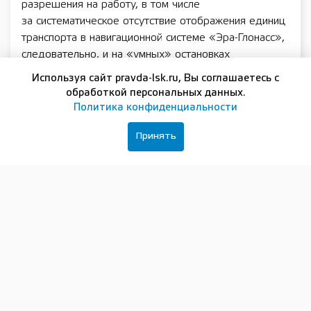
разрешения на работу, в том числе
за систематическое отсутствие отображения единиц
транспорта в навигационной системе «Эра-Глонасс»,
следовательно, и на «умных» остановках
и в специализированных электронных ресурсах.
Используя сайт pravda-lsk.ru, Вы соглашаетесь с
обработкой персональных данных.
В целом, по словам начальника диспетчерского
Политика конфиденциальности
управления центральной диспетчерской службы
Центра развития транспортных систем
Татьяны
Принять
Наумовой
, выпуск на маршруты автобусов частных
перевозчиков по сравнению с прошлой неделей
улучшился на 10%. После предупреждения
о подготовке материалов для обращения в суд
по поводу прекращения работы на маршруте
значительно улучшилась ситуация на Т-3
(ООО «Спутник»). Количество автобусов
на маршруте буквально за пару дней выросло
в несколько раз.
Специалисты по-прежнему фиксируют