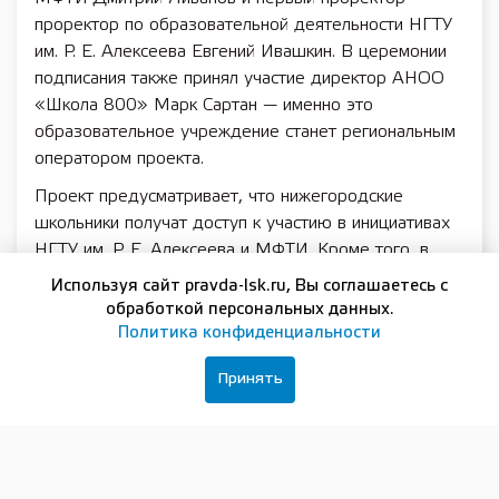
проректор по образовательной деятельности НГТУ
им. Р. Е. Алексеева Евгений Ивашкин. В церемонии
подписания также принял участие директор АНОО
«Школа 800» Марк Сартан — именно это
образовательное учреждение станет региональным
оператором проекта.
Проект предусматривает, что нижегородские
школьники получат доступ к участию в инициативах
НГТУ им. Р. Е. Алексеева и МФТИ. Кроме того, в
течение 2025/2026 учебного года не менее
Используя сайт pravda-lsk.ru, Вы соглашаетесь с
полусотни учителей более чем из 25 школ региона,
обработкой персональных данных.
включая «Школу 800», пройдут курс методики
Политика конфиденциальности
таких предметов, как математика, физика, химия,
Принять
биология и информатика. Обучение педагогов будет
осуществляться преподавателями МФТИ при
поддержке Фонда развития Физтех-школ, которые
входят в состав МФТИ. В свою очередь,
специалисты НГТУ займутся развитием системы