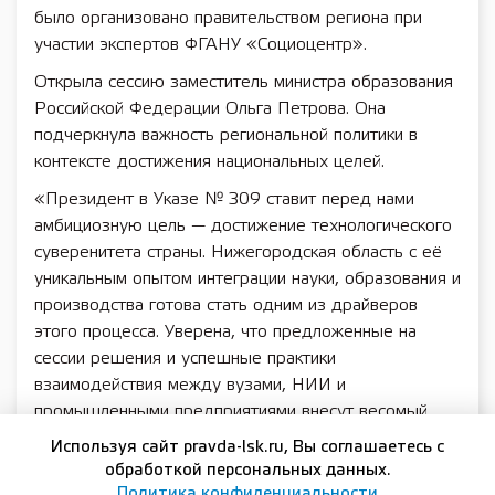
было организовано правительством региона при
участии экспертов ФГАНУ «Социоцентр».
Открыла сессию заместитель министра образования
Российской Федерации Ольга Петрова. Она
подчеркнула важность региональной политики в
контексте достижения национальных целей.
«Президент в Указе № 309 ставит перед нами
амбициозную цель — достижение технологического
суверенитета страны. Нижегородская область с её
уникальным опытом интеграции науки, образования и
производства готова стать одним из драйверов
этого процесса. Уверена, что предложенные на
сессии решения и успешные практики
взаимодействия между вузами, НИИ и
промышленными предприятиями внесут весомый
вклад в развитие научно-технологического
Используя сайт pravda-lsk.ru, Вы соглашаетесь с
потенциала региона и страны в целом», — сказала
обработкой персональных данных.
Ольга Петрова.
Политика конфиденциальности