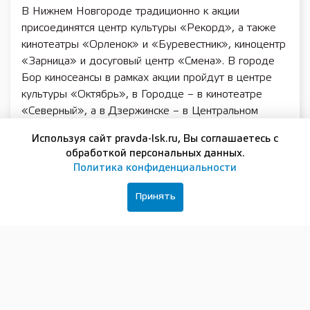
В Нижнем Новгороде традиционно к акции
присоединятся центр культуры «Рекорд», а также
кинотеатры «Орленок» и «Буревестник», киноцентр
«Зарница» и досуговый центр «Смена». В городе
Бор киносеансы в рамках акции пройдут в центре
культуры «Октябрь», в Городце – в кинотеатре
«Северный», а в Дзержинске – в Центральном
городском кинотеатре им. И. Извицкой. В Кстове
Используя сайт pravda-lsk.ru, Вы соглашаетесь с
участие в акции примут Центральная библиотека им.
обработкой персональных данных.
А.С. Пушкина и Кстовский театр кукол.
Политика конфиденциальности
Участниками акции станут и кинозалы,
Принять
оборудованные в регионе при поддержке Фонда
кино и в рамках нацпроекта «Культура». Например,
бесплатные кинопоказы пройдут в кинозале «Теплый
стан» в Сеченове, кинозале «Мир cinema» в
Первомайске, кинотеатре «Заря» в Семенове,
кинозале ФОКа «Сокол» в Сокольском.
Также кинопоказы запланированы в домах культуры