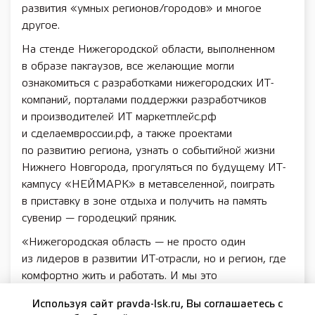
развития «умных регионов/городов» и многое
другое.
На стенде Нижегородской области, выполненном
в образе пакгаузов, все желающие могли
ознакомиться с разработками нижегородских ИТ-
компаний, порталами поддержки разработчиков
и производителей ИТ маркетплейс.рф
и сделаемвроссии.рф, а также проектами
по развитию региона, узнать о событийной жизни
Нижнего Новгорода, прогуляться по будущему ИТ-
кампусу «НЕЙМАРК» в метавселенной, поиграть
в приставку в зоне отдыха и получить на память
сувенир — городецкий пряник.
«Нижегородская область — не просто один
из лидеров в развитии ИТ-отрасли, но и регион, где
комфортно жить и работать. И мы это
продемонстрировали большому числу людей.
Используя сайт pravda-lsk.ru, Вы соглашаетесь с
За время работы стенда было проведено примерно