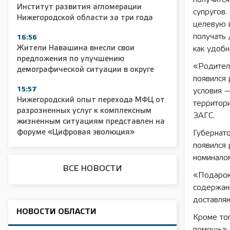
Институт развития агломерации
супругов.
Нижегородской области за три года
целевую 
получать 
16:56
Жители Навашина внесли свои
как удоб
предложения по улучшению
2025 11 01 Сельское хозяйство 2025
2025 11 01 55
«Родител
демографической ситуации в округе
появился 
15:57
условия —
Нижегородский опыт перехода МФЦ от
территори
разрозненных услуг к комплексным
ЗАГС.
жизненным ситуациям представлен на
форуме «Цифровая эволюция»
Губернато
появился
номиналом
ВСЕ НОВОСТИ
«Подарок
содержан
доставляю
НОВОСТИ ОБЛАСТИ
Кроме тог
помощь».