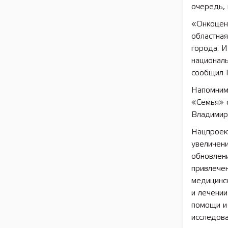
очередь, 
«Онкоцен
областная
города. И
националь
сообщил Г
Напомним
«Семья» с
Владимир
Нацпроек
увеличен
обновлени
привлече
медицинск
и лечении
помощи и 
исследова