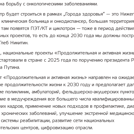
на борьбу с онкологическими заболеваниями.
тр будет строиться в рамках „Города здоровья“ — это Ниже
 клиническая больница и онкодиспансер, большая территория
 там появятся ПЭТ/КТ и циклотрон — тоже в период действи
ных проектов, то есть до конца 2030 года мы должны постр
леб Никитин.
, национальные проекты «Продолжительная и активная жизн
тартовали в стране с 2025 года по поручению президента Р
а Путина.
т «Продолжительная и активная жизнь» направлен на ожида
ие продолжительности жизни к 2030 году и предполагает д
е поликлиник, амбулаторий, фельдшерско-акушерских пункто
ние в медучреждения все большего числа квалифицированны
их кадров, применение новых подходов в профилактике, диа
 хронических заболеваний, улучшение экстренной медицинск
системы реабилитации, развитие сети национальных
тельских центров, цифровизацию отрасли.