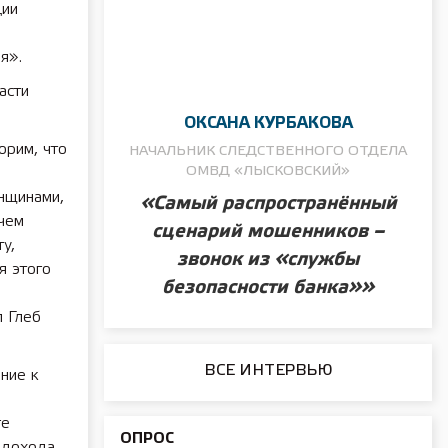
ции
я».
асти
ОКСАНА КУРБАКОВА
орим, что
НАЧАЛЬНИК СЛЕДСТВЕННОГО ОТДЕЛА
ОМВД «ЛЫСКОВСКИЙ»
нщинами,
«Самый распространённый
 чем
сценарий мошенников –
у,
звонок из «службы
я этого
безопасности банка»»
л Глеб
ВСЕ ИНТЕРВЬЮ
ние к
ге
ОПРОС
 дохода