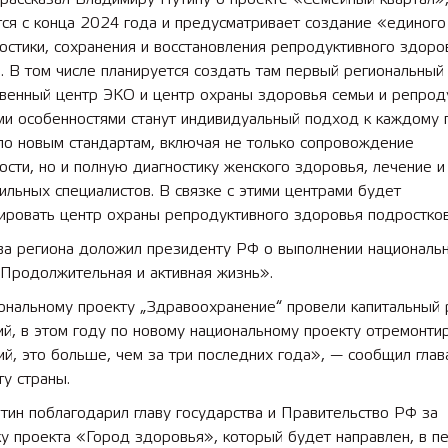
ся с конца 2024 года и предусматривает создание «единого
остики, сохранения и восстановления репродуктивного здоро
. В том числе планируется создать там первый региональный
твенный центр ЭКО и центр охраны здоровья семьи и репрод
и особенностями станут индивидуальный подход к каждому 
по новым стандартам, включая не только сопровождение
сти, но и полную диагностику женского здоровья, лечение и
льных специалистов. В связке с этими центрами будет
ировать центр охраны репродуктивного здоровья подростков
ава региона доложил президенту РФ о выполнении националь
«Продолжительная и активная жизнь».
ональному проекту „Здравоохранение“ провели капитальный
ий, в этом году по новому национальному проекту отремонт
й, это больше, чем за три последних года», — сообщил глав
у страны.
тин поблагодарил главу государства и Правительство РФ за
у проекта «Город здоровья», который будет направлен, в п