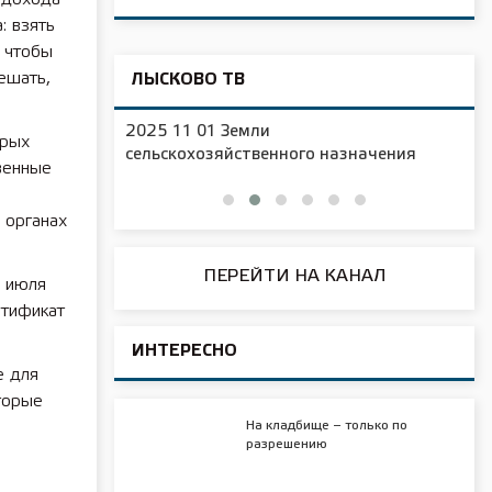
: взять
 чтобы
ешать,
ЛЫСКОВО ТВ
2025 11 01 Новая образовательная
орых
чения
площадка в д/с №16
венные
 органах
ПЕРЕЙТИ НА КАНАЛ
1 июля
ртификат
ИНТЕРЕСНО
е для
торые
На кладбище – только по
разрешению