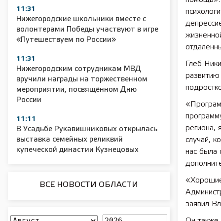
11:31
психолог
Нижегородские школьники вместе с
депресси
волонтерами Победы участвуют в игре
жизненной
«Путешествуем по России»
отдаленны
11:31
Глеб Ники
Нижегородским сотрудникам МВД
развитию
вручили награды на торжественном
подростко
мероприятии, посвящённом Дню
России
«Программ
программу
11:11
региона, 
В Усадьбе Рукавишниковых открылась
выставка семейных реликвий
случай, 
купеческой династии Кузнецовых
нас была 
дополните
«Хорошие
ВСЕ НОВОСТИ ОБЛАСТИ
Администр
заявил Вл
Он также