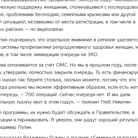
ическую поддержку женщинам, столкнувшимся с послеродово
ей, проблемами бесплодия, семейными кризисами или другой
 ситуацией, независимо от места регистрации, в том числе в
х районах — по видеосвязи.
тин подчеркнул, что отдельное внимание в регионе уделяетс
 системы профилактики репродуктивного здоровья женщин, 
в, в том числе ликвидации очереди на ЭКО.
а оплачивается за счёт ОМС. Но мы в прошлом году, после 
 утвердили, полностью закрыли очередь. То есть финансиру
я сказал так: берите столько, сколько можете, потому что это 
когда реально мы можем эффективным образом, если есть ж
очередь — 700 операций. Сейчас очереди нет. И мы дали
льную тысячу квот в этом году», — пояснил Глеб Никитин.
 программы, их нужно будет обсуждать в Правительстве, в
ации и тиражировать. Я уверен, они дадут хороший результ
адимир Путин.
 рассказал Владимиру Путину о проекте «Семейный квартал»