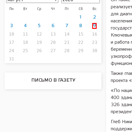
реализует
Пн
Вт
Ср
Чт
Пт
Сб
Вс
для диагн
1
2
населения
3
4
5
6
7
8
9
государс
10
11
12
13
14
15
16
Ключевым
17
18
19
20
21
22
23
и работа 
беременно
24
25
26
27
28
29
30
узкопрофи
31
функцион
Также гл
ПИСЬМО В ГАЗЕТУ
проекта 
«По наци
400 здан
326 здани
президент
Глеб Ники
поддержк