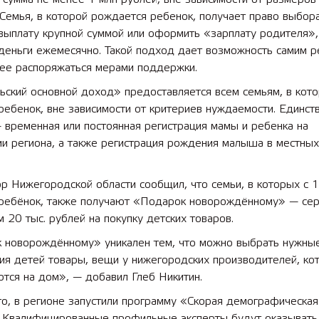
 Семья, в которой рождается ребенок, получает право выбора
выплату крупной суммой или оформить «зарплату родителя»,
деньги ежемесячно. Такой подход дает возможность самим р
нее распоряжаться мерами поддержки.
 лет СОШ №2
2025 11 01 Земли
ьский основной доход» предоставляется всем семьям, в кот
сельскохозяйственного назна
ребенок, вне зависимости от критериев нуждаемости. Единст
 временная или постоянная регистрация мамы и ребенка на
и региона, а также регистрация рождения малыша в местных
р Нижегородской области сообщил, что семьи, в которых с 
 ребёнок, также получают «Подарок новорождённому» — се
 20 тыс. рублей на покупку детских товаров.
 новорождённому» уникален тем, что можно выбрать нужны
ия детей товары, вещи у нижегородских производителей, ко
тся на дом», — добавил Глеб Никитин.
о, в регионе запустили программу «Скорая демографическая
 Квалифицированные профильные эксперты будут оказывать