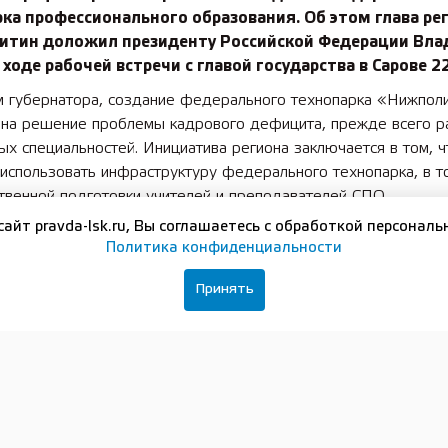
ка профессионального образования. Об этом глава ре
китин доложил президенту Российской Федерации Вл
 ходе рабочей встречи с главой государства в Сарове 22
м губернатора, создание федерального технопарка «Нижпол
 на решение проблемы кадрового дефицита, прежде всего р
х специальностей. Инициатива региона заключается в том, ч
использовать инфраструктуру федерального технопарка, в т
твенной подготовки учителей и преподавателей СПО.
сайт pravda-lsk.ru, Вы соглашаетесь с обработкой персональ
а всей страны — это кадровый дефицит. Мы очень активно 
Политика конфиденциальности
е „Профессионалитет“ — очень хороший проект, где поддер
 в том числе привлекаются деньги бизнес-партнеров. Мы вх
Принять
ионов-лидеров по данному направлению. Со всех сторон, в то
ы бизнеса, к этому проекту растет интерес. У нас есть класте
нности в Сарове, а вообще 16 кластеров мы уже создали, е
 создать в следующем году. В итоге будет 19 кластеров. Эт
о колледжи будут развиваться — потребуются учителя, масте
твенного обучения. Огромное спасибо за то, что Вы принял
ии в Нижнем Новгороде Федерального технопарка мастеров