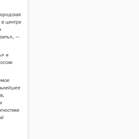
городская
 в центре
я
оить», —
ь» и
оссии
емое
альнейшее
в,
х
гностике
ой