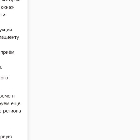
 окна»
вья
укции.
пациенту
 приём
.
ного
 ремонт
ируем еще
а региона
ервую