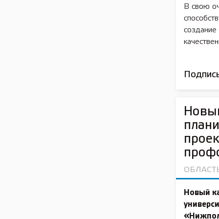
В свою о
способст
создание 
качествен
Подписы
Новый
плани
проек
проф
ОБЛАСТ
Новый к
универс
«Нижпол