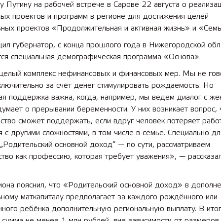
 Путину на рабочей встрече в Сарове 22 августа о реализа
ых проектов и программ в регионе для достижения целей
ьных проектов «Продолжительная и активная жизнь» и «Семь
ил губернатор, с конца прошлого года в Нижегородской обл
тся специальная демографическая программа «Основа».
целый комплекс нефинансовых и финансовых мер. Мы не гов
ключительно за счёт денег стимулировать рождаемость. Но
я поддержка важна, когда, например, мы ведём диалог с же
умает о прерывании беременности. У них возникает вопрос,
ство сможет поддержать, если вдруг человек потеряет работ
я с другими сложностями, в том числе в семье. Специально дл
„Родительский основной доход“ — по сути, рассматриваем
тво как профессию, которая требует уважения», — рассказа
иона пояснил, что «Родительский основной доход» в дополне
ному маткапиталу предполагает за каждого рождённого или
нного ребёнка дополнительную региональную выплату. В ито
 сумма не менее 1 млн рублей, вне зависимости от размеров