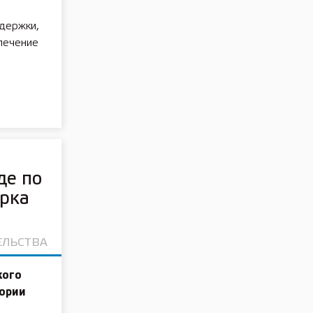
держки,
печение
де по
рка
ЕЛЬСТВА
кого
тории