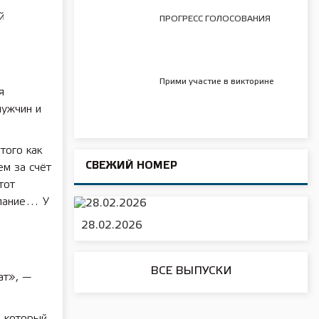
й
ПРОГРЕСС ГОЛОСОВАНИЯ
Прими участие в викторине
я
мужчин и
того как
СВЕЖИЙ НОМЕР
ем за счёт
тот
елание… У
28.02.2026
ВСЕ ВЫПУСКИ
ат», —
, который