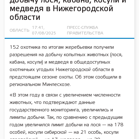
добычу лося, кабана, косули и
медведя в Нижегородской
области
17:41,
ПРЕСС-СЛУЖБА
ОБЛАСТЬ
07/08/2025
ПРАВИТЕЛЬСТВА
152 охотника по итогам жеребьевки получили
разрешения на добычу копытных животных (лося,
кабана, косули) и медведя в общедоступных
охотничьих угодьях Нижегородской области в
предстоящем сезоне охоты. Об этом сообщили в
региональном Минлесхозе.
«В этом году в связи с увеличением численности
животных, что подтверждают данные
государственного мониторинга, увеличились и
лимиты добычи. Так, по сравнению с предыдущим
годом увеличился лимит добычи на лося — на 178
особей, косули сибирской — на 21 особь, косули