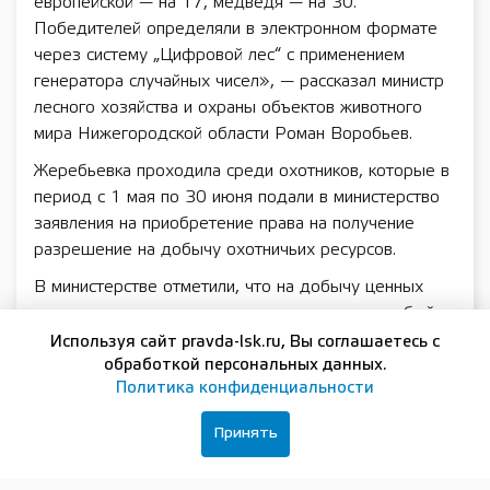
европейской — на 17, медведя — на 30.
Победителей определяли в электронном формате
через систему „Цифровой лес“ с применением
генератора случайных чисел», — рассказал министр
лесного хозяйства и охраны объектов животного
мира Нижегородской области Роман Воробьев.
Жеребьевка проходила среди охотников, которые в
период с 1 мая по 30 июня подали в министерство
заявления на приобретение права на получение
разрешение на добычу охотничьих ресурсов.
В министерстве отметили, что на добычу ценных
видов охотничьих ресурсов предусмотрен особый
порядок распределения разрешений. В 2025 году в
Используя сайт pravda-lsk.ru, Вы соглашаетесь с
министерство поступило 3 129 заявок (в 2024 г. — 2
обработкой персональных данных.
Политика конфиденциальности
399, в 2023 г.– 2 425, в 2022 г. — 1 912). К
розыгрышу было допущено 3 036 охотников.
Принять
Разрешения на добычу копытных животных и
медведя получили 152 заявителя.