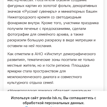
мастер-классах. Посетители освоили создание
фигурных картин из золотой фольги, декоративных
значков «Русский сувениръ» и миниатюрных башен
Нижегородского кремля со светодиодным
фонариком внутри. Кроме того, участники праздника
получили печенье с предсказаниями, сделали
фотографии для семейного архива, а также
раскрасили большую раскраску в виде матрешки и
оставили на ней послания.
Как отметили в АНО «Институт демографического
развития», тематические зоны посетили не только
местные жители, но и гости региона. Площадка
ярмарки стала пространством для
межпоколенческого диалога и совместного
культурного отдыха семей.
«Нижегородская ярмарка обладает уникальным
историческим значением — это символ
Используя сайт pravda-lsk.ru, Вы соглашаетесь с
экономической и культурной идентичности нашей
обработкой персональных данных.