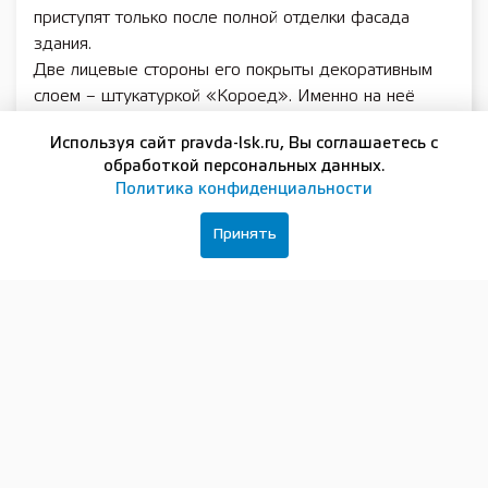
приступят только после полной отделки фасада
здания.
Две лицевые стороны его покрыты декоративным
слоем – штукатуркой «Короед». Именно на неё
предстоит нанести финишный слой краски в бежево-
Используя сайт pravda-lsk.ru, Вы соглашаетесь с
желтоватых оттенках.
обработкой персональных данных.
Внутри здания на втором этаже электрическая
Политика конфиденциальности
разводка завершена. А на первом сделана половина
непростых работ по усилению фундамента.
Принять
Полностью возведена кладка одноэтажного здания
будущей детской художественной школы. В
дальнейшем красный кирпич будут утеплять,
облицовывать декоративной штукатуркой и
окрашивать в одном стиле с музыкальной школой.
На прилегающей территории ведутся работы по
монтажу наружных сетей водоснабжения (на правом
фото), водоотведения (на нижнем фото), тепло- и
электроснабжения.