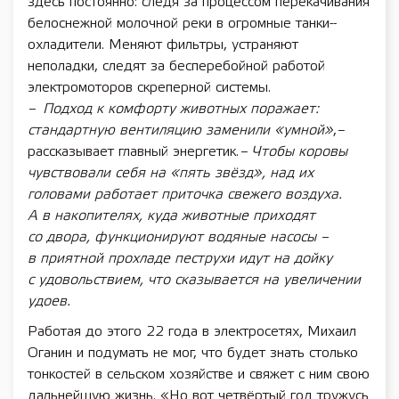
здесь постоянно: следя за процессом перекачивания
белоснежной молочной реки в огромные танки-­
охладители. Меняют фильтры, устраняют
неполадки, следят за бесперебойной работой
электромоторов скреперной системы.
– Подход к комфорту животных поражает:
стандартную вентиляцию заменили «умной»
, –
рассказывает главный энергетик.
– Чтобы коровы
чувствовали себя на «пять звёзд», над их
головами работает приточка свежего воздуха.
А в накопителях, куда животные приходят
со двора, функционируют водяные насосы –
в приятной прохладе пеструхи идут на дойку
с удовольствием, что сказывается на увеличении
удоев.
Работая до этого 22 года в электросетях, Михаил
Оганин и подумать не мог, что будет знать столько
тонкостей в сельском хозяйстве и свяжет с ним свою
дальнейшую жизнь. «Но вот четвёртый год тружусь