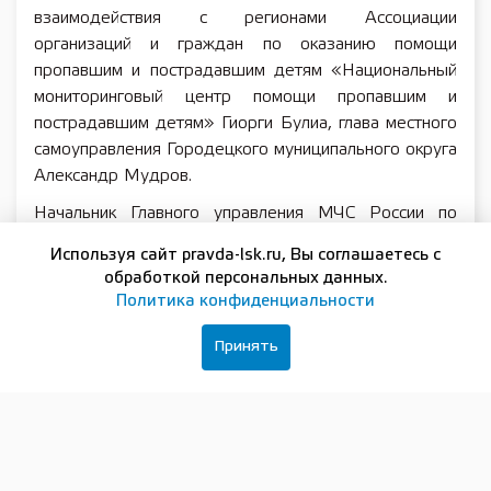
взаимодействия с регионами Ассоциации
организаций и граждан по оказанию помощи
пропавшим и пострадавшим детям «Национальный
мониторинговый центр помощи пропавшим и
пострадавшим детям» Гиорги Булиа, глава местного
самоуправления Городецкого муниципального округа
Александр Мудров.
Начальник Главного управления МЧС России по
Нижегородской области Валерий Синьков
Используя сайт pravda-lsk.ru, Вы соглашаетесь с
подчеркнул: «Волонтёры-поисковики — надежные и
обработкой персональных данных.
незаменимые союзники МЧС России. Они оказывают
Политика конфиденциальности
неоценимую помощь в поисково-спасательных
мероприятиях, и я могу называть их своими
Принять
коллегами!».
Гости пожелали добровольцам успехов в обучении и
в итоговых поисковых мероприятиях, которые
пройдут 15–16 июня в лесном массиве Городецкого
округа.