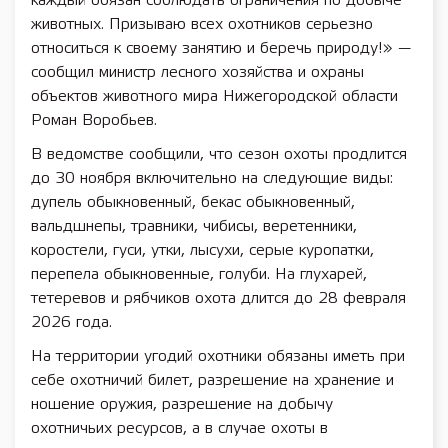
каждый обязан соблюдать ограничения по добыче
животных. Призываю всех охотников серьезно
относиться к своему занятию и беречь природу!» —
сообщил министр лесного хозяйства и охраны
объектов животного мира Нижегородской области
Роман Воробьев.
В ведомстве сообщили, что сезон охоты продлится
до 30 ноября включительно на следующие виды:
дупель обыкновенный, бекас обыкновенный,
вальдшнепы, травники, чибисы, веретенники,
коростели, гуси, утки, лысухи, серые куропатки,
перепела обыкновенные, голуби. На глухарей,
тетеревов и рябчиков охота длится до 28 февраля
2026 года.
На территории угодий охотники обязаны иметь при
себе охотничий билет, разрешение на хранение и
ношение оружия, разрешение на добычу
охотничьих ресурсов, а в случае охоты в