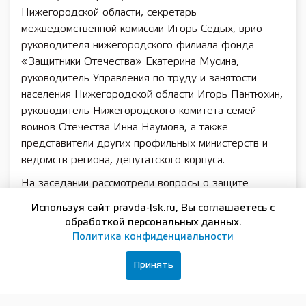
Нижегородской области, секретарь
межведомственной комиссии Игорь Седых, врио
руководителя нижегородского филиала фонда
«Защитники Отечества» Екатерина Мусина,
руководитель Управления по труду и занятости
населения Нижегородской области Игорь Пантюхин,
руководитель Нижегородского комитета семей
воинов Отечества Инна Наумова, а также
представители других профильных министерств и
ведомств региона, депутатского корпуса.
На заседании рассмотрели вопросы о защите
трудовых прав и интересов участников специальной
Используя сайт pravda-lsk.ru, Вы соглашаетесь с
военной операции и членов их семей, а также об
обработкой персональных данных.
организации многопрофильной поддержки на
Политика конфиденциальности
территории региона и мерах по повышению её
эффективности.
Принять
«Участникам СВО, которые возвращаются к мирной
жизни в Нижегородской области, необходимо