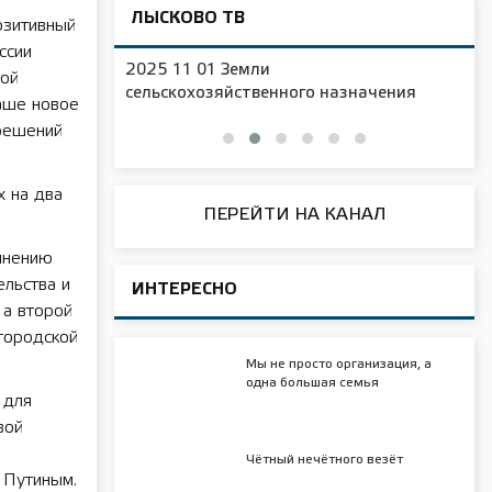
ЛЫСКОВО ТВ
озитивный
ссии
2025 11 01 Новая образовательная
ной
ачения
площадка в д/с №16
аше новое
решений
х на два
ПЕРЕЙТИ НА КАНАЛ
инению
льства и
ИНТЕРЕСНО
 а второй
городской
Мы не просто организация, а
одна большая семья
 для
вой
Чётный нечётного везёт
 Путиным.