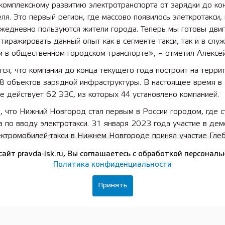
комплексному развитию электротранспорта от зарядки до ко
ля. Это первый регион, где массово появилось элеткротакси,
жедневно пользуются жители города. Теперь мы готовы двиг
тиражировать данный опыт как в сегменте такси, так и в слу
и в общественном городском транспорте», – отметил Алексей
ся, что компания до конца текущего года построит на терри
58 объектов зарядной инфраструктуры. В настоящее время 
 действует 62 ЭЗС, из которых 44 установлено компанией.
 что Нижний Новгород стал первым в России городом, где с
 по вводу электротакси. 31 января 2023 года участие в де
ктромобилей-такси в Нижнем Новгороде принял участие Глеб
сайт pravda-lsk.ru, Вы соглашаетесь с обработкой персональ
Политика конфиденциальности
ция «ЦИПР» – одна из крупнейших в России конференций 
го диалога государства и бизнеса по вопросам развития циф
Принять
и, цифровой трансформации промышленности и реализации
ьного проекта «Цифровая экономика», утвержденного прези
миром Путиным.