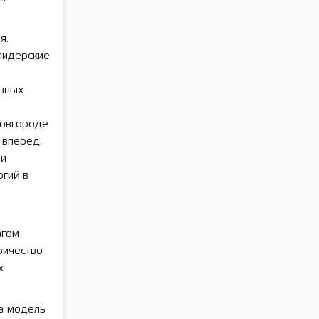
я.
лидерские
авных
Новгороде
 вперед.
 и
огий в
агом
ричество
х
а модель