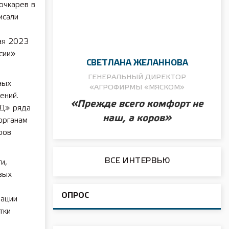
очкарев в
исали
ая 2023
сии»
СВЕТЛАНА ЖЕЛАННОВА
ГЕНЕРАЛЬНЫЙ ДИРЕКТОР
ных
«АГРОФИРМЫ «МЯСКОМ»
ений.
«Прежде всего комфорт не
ОД» ряда
наш, а коров»
органам
ров
ВСЕ ИНТЕРВЬЮ
и,
вых
ОПРОС
зации
тки