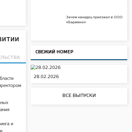
Зачем канадец приезжал в ООО
«Бармино»
витии
СВЕЖИЙ НОМЕР
ЕЛЬСТВА
28.02.2026
бласти
иректором
ВСЕ ВЫПУСКИ
дных
вания
инга и
и