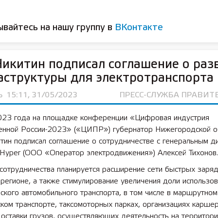
вайтесь на нашу группу в
ВКонтакте
Никитин подписал соглашение о раз
структуры для электротранспорта
Ь
15:11, 31/05/2023
ПРЕСС-СЛУЖБА ПРАВИТ
023 года на площадке конференции «Цифровая индустрия
нной России-2023» («ЦИПР») губернатор Нижегородской о
тин подписал соглашение о сотрудничестве с генеральным д
 Hyper (ООО «Оператор электродвижения») Алексей Тихонов.
 сотрудничества планируется расширение сети быстрых заря
 регионе, а также стимулирование увеличения доли использо
ского автомобильного транспорта, в том числе в маршрутном
ком транспорте, таксомоторных парках, организациях каршер
оставки грузов, осуществляющих деятельность на территори