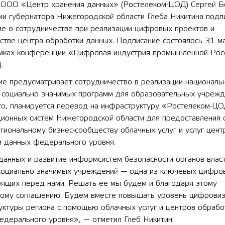
 ООО «Центр хранения данных» (Ростелеком-ЦОД) Сергей Б
ии губернатора Нижегородской области Глеба Никитина подп
ие о сотрудничестве при реализации цифровых проектов и
стве центра обработки данных. Подписание состоялось 31 м
амках конференции «Цифровая индустрия промышленной Рос
.
ие предусматривает сотрудничество в реализации националь
, социально значимых программ для образовательных учрежд
го, планируется перевод на инфраструктуру «Ростелеком-Ц
ионных систем Нижегородской области для предоставления 
егиональному бизнес-сообществу облачных услуг и услуг цент
и данных федерального уровня.
анных и развитие информсистем безопасности органов власт
 социально значимых учреждений — одна из ключевых цифро
оящих перед нами. Решать ее мы будем и благодаря этому
кому соглашению. Будем вместе повышать уровень цифрови
уктуры региона с помощью облачных услуг и центров обрабо
едерального уровня», — отметил Глеб Никитин.