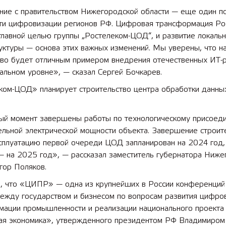
ние с правительством Нижегородской области — еще один п
ути цифровизации регионов РФ. Цифровая трансформация Ро
 лет СОШ №2
2025 11 01 Земли
главной целью группы „Ростелеком-ЦОД“, и развитие локаль
сельскохозяйственного назн
уктуры — основа этих важных изменений. Мы уверены, что н
тво будет отличным примером внедрения отечественных ИТ-
альном уровне», — сказал Сергей Бочкарев.
ком-ЦОД» планирует строительство центра обработки данны
ый момент завершены работы по технологическому присоед
льной электрической мощности объекта. Завершение строите
ксплуатацию первой очереди ЦОД запланирован на 2024 год,
— на 2025 год», — рассказал заместитель губернатора Ниже
гор Поляков.
, что «ЦИПР» — одна из крупнейших в России конференций
между государством и бизнесом по вопросам развития цифро
мации промышленности и реализации национального проекта
я экономика», утвержденного президентом РФ Владимиром