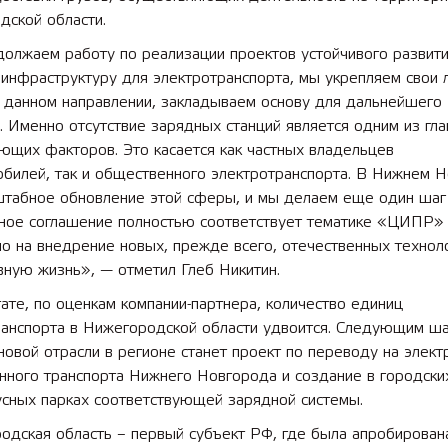
дской области.
олжаем работу по реализации проектов устойчивого развити
инфраструктуру для электротранспорта, мы укрепляем свои 
в данном направлении, закладываем основу для дальнейшего
. Именно отсутствие зарядных станций является одним из гл
ющих факторов. Это касается как частных владельцев
обилей, так и общественного электротранспорта. В Нижнем 
штабное обновление этой сферы, и мы делаем еще один шаг
ное соглашение полностью соответствует тематике «ЦИПР»
о на внедрение новых, прежде всего, отечественных технол
ную жизнь», — отметил Глеб Никитин.
ате, по оценкам компании-партнера, количество единиц
ранспорта в Нижегородской области удвоится. Следующим ш
новой отрасли в регионе станет проект по переводу на элект
нного транспорта Нижнего Новгорода и создание в городски
усных парках соответствующей зарядной системы.
одская область – первый субъект РФ, где была апробирован