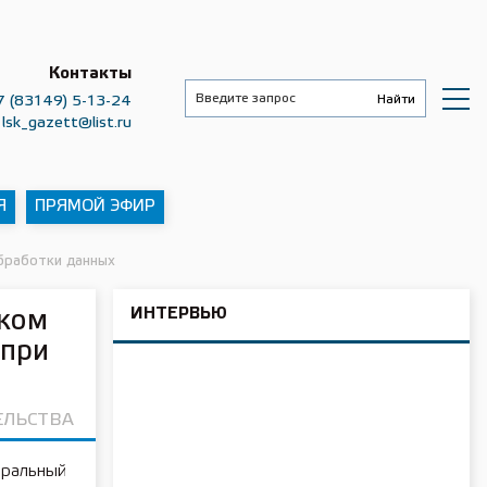
Контакты
7 (83149) 5-13-24
lsk_gazett@list.ru
Я
ПРЯМОЙ ЭФИР
бработки данных
ИНТЕРВЬЮ
еком
 при
ЕЛЬСТВА
еральный