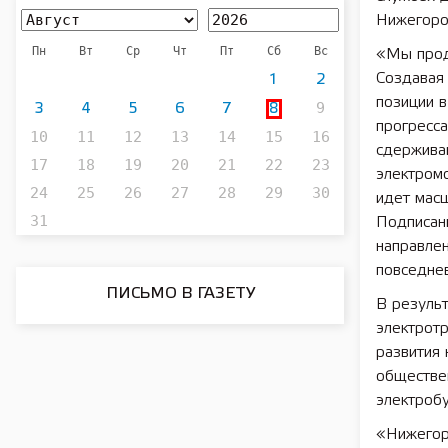
Нижегоро
Пн
Вт
Ср
Чт
Пт
Сб
Вс
«Мы прод
Создавая 
1
2
позиции 
9
3
4
5
6
7
8
прогресса
10
11
12
13
14
15
16
сдержива
17
18
19
20
21
22
23
электром
24
25
26
27
28
29
30
идет мас
31
Подписан
направлен
повседнев
ПИСЬМО В ГАЗЕТУ
В результ
электрот
развития 
обществе
электроб
«Нижегор