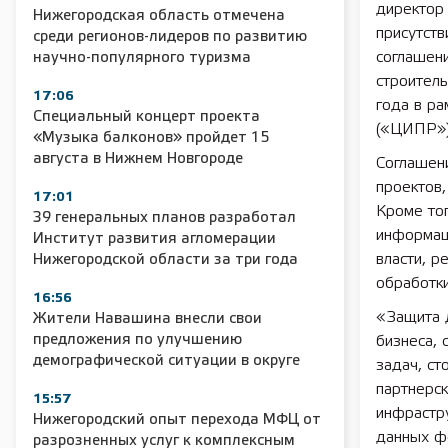
директор
Нижегородская область отмечена
присутств
среди регионов-лидеров по развитию
соглашен
научно-популярного туризма
строитель
17:06
года в р
Специальный концерт проекта
(«ЦИПР»)
«Музыка балконов» пройдет 15
августа в Нижнем Новгороде
Соглашен
проектов
17:01
Кроме то
39 генеральных планов разработал
информац
Институт развития агломерации
власти, р
Нижегородской области за три года
обработк
16:56
«Защита д
Жители Навашина внесли свои
предложения по улучшению
бизнеса,
демографической ситуации в округе
задач, ст
партнерс
15:57
инфрастр
Нижегородский опыт перехода МФЦ от
данных ф
разрозненных услуг к комплексным