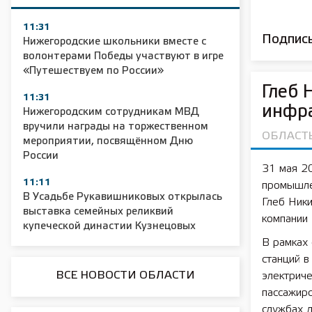
11:31
Подписы
Нижегородские школьники вместе с
волонтерами Победы участвуют в игре
«Путешествуем по России»
Глеб 
11:31
инфра
Нижегородским сотрудникам МВД
вручили награды на торжественном
ОБЛАСТ
мероприятии, посвящённом Дню
России
31 мая 2
11:11
промышле
В Усадьбе Рукавишниковых открылась
Глеб Ники
выставка семейных реликвий
компании
купеческой династии Кузнецовых
В рамках
станций в
ВСЕ НОВОСТИ ОБЛАСТИ
электриче
пассажирс
службах д