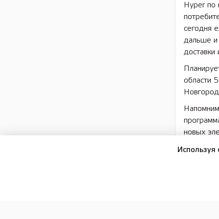
Hyper по 
потребите
сегодня е
дальше и 
доставки 
Планирует
области 
Новгороде
Напомним,
программа
новых эле
Справка:
Используя 
Конферен
глобально
экономик
национал
РФ Влади