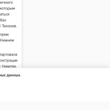
нечного
 которым
аться
жбах
 Тихонов.
тории
в Нижнем
тартовала
монстрации
 Никитин.
ных данных.
для
ровой
дентом