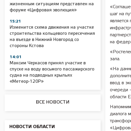
жизненным ситуациям представлен на
«Соглаше
форуме «Цифровая эволюция»
шаг на п
2025 11 01 Сельское хозяйство 2025
2025 11 01 55
является 
15:21
Изменится схема движения на участке
инфрастр
строительства кольцевого пересечения
партнерс
на въезде в Нижний Новгород со
на федер
стороны Кстова
«Ростеле
14:01
зала.
Максим Черкасов принял участие в
«На данн
спуске на воду восьмого пассажирского
судна на подводных крыльях
дополните
«Метеор-120Р»
ввод в э
очереди 
области Е
ВСЕ НОВОСТИ
Напомним
диалога 
трансфор
НОВОСТИ ОБЛАСТИ
«Цифрова