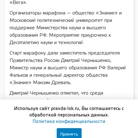
«Вега».
Организаторы марафона — общество «Знание» и
Московский политехнический университет при
поддержке Министерства науки и высшего
образования РФ. Мероприятие приурочено к
Десятилетию науки и технологий.
Старт марафону дали заместитель председателя
Правительства России Дмитрий Чернышенко,
Министр науки и высшего образования РФ Валерий
Фальков и генеральный директор общества
«Знание» Максим Древаль.
Дмитрий Чернышенко отметил, что среди
участников марафона есть школьники, студенты,
призеры и победители российских и международных
Используя сайт pravda-lsk.ru, Вы соглашаетесь с
олимпиад.
обработкой персональных данных.
Политика конфиденциальности
«Вы уже сделали очень важный первый шаг, чтобы
действительно быть золотым запасом нашей страны.
Принять