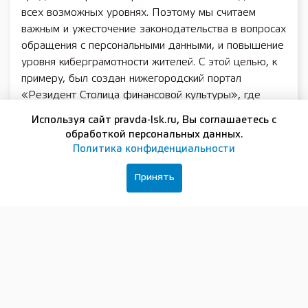
всех возможных уровнях. Поэтому мы считаем
важным и ужесточение законодательства в вопросах
обращения с персональными данными, и повышение
уровня киберграмотности жителей. С этой целью, к
примеру, был создан нижегородский портал
«Резидент Столица финансовой культуры», где
пользователи могут ознакомиться с большим
Используя сайт pravda-lsk.ru, Вы соглашаетесь с
количеством полезных материалов», – подчеркнул
обработкой персональных данных.
министр цифрового развития и связи
Политика конфиденциальности
Нижегородской области Александр Синелобов.
Принять
Также на «Госуслугах» будет создана единая
платформа согласий. Здесь гражданин сможет
увидеть согласия на обработку персональных
данных, которые он ранее давал как онлайн, так и
очно. Можно будет не только узнать, кто, как и
зачем обрабатывает данные, но и отозвать ранее
выданное согласие, а также сообщить о возможных
нарушениях в уполномоченные органы.