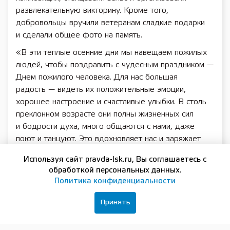
развлекательную викторину. Кроме того,
добровольцы вручили ветеранам сладкие подарки
и сделали общее фото на память.
«В эти теплые осенние дни мы навещаем пожилых
людей, чтобы поздравить с чудесным праздником —
Днем пожилого человека. Для нас большая
радость — видеть их положительные эмоции,
хорошее настроение и счастливые улыбки. В столь
преклонном возрасте они полны жизненных сил
и бодрости духа, много общаются с нами, даже
поют и танцуют. Это вдохновляет нас и заряжает
желанием мечтать, творить и побеждать
», —
Используя сайт pravda-lsk.ru, Вы соглашаетесь с
рассказала руководитель НРО ВОД «Волонтеры
обработкой персональных данных.
Победы»
Мария Самоделкина
.
Политика конфиденциальности
Поздравления получили и пожилые жители
Принять
Донецкой и Луганской народных республик,
проживающие в пунктах временного размещения