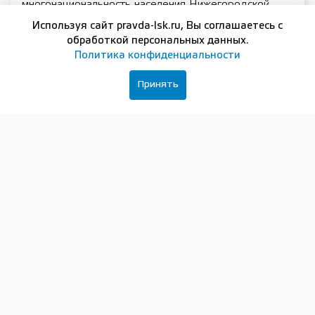
многонациональность населения Нижегородской
области. На сцене в течение дня выступят
Используя сайт pravda-lsk.ru, Вы соглашаетесь с
фольклорные и национальные коллективы из разных
обработкой персональных данных.
регионов России.
Политика конфиденциальности
В 13:00 будет проходить детский фестиваль
Принять
«Здесь родины моей истоки» с участием юных
нижегородцев-победителей популярных шоу, после
чего местные авторы представят свои произведения
в рамках акции «Литература и поэзия».
В 13:40 на сцене можно будет увидеть трансляцию
с площади Народного единства, а позже здесь
состоится церемония награждения нижегородцев-
лауреатов «Премии Минина и Пожарского».
В 17:10 ансамбль песни и пляски Приволжского
ордена Жукова округа войск национальной гвардии
Российской Федерации представит специальную
патриотическую программу «За Россию!». Завершит
концерт в 18:00 эстрадная группа Нижегородского