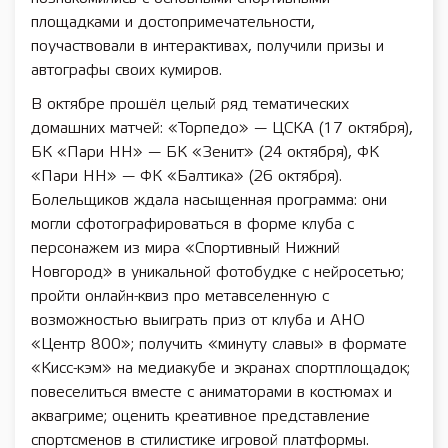
площадками и достопримечательности,
поучаствовали в интерактивах, получили призы и
автографы своих кумиров.
В октябре прошёл целый ряд тематических
домашних матчей: «Торпедо» — ЦСКА (17 октября),
БК «Пари НН» — БК «Зенит» (24 октября), ФК
«Пари НН» — ФК «Балтика» (26 октября).
Болельщиков ждала насыщенная программа: они
могли сфотографироваться в форме клуба с
персонажем из мира «Спортивный Нижний
Новгород» в уникальной фотобудке с нейросетью;
пройти онлайн-квиз про метавселенную с
возможностью выиграть приз от клуба и АНО
«Центр 800»; получить «минуту славы» в формате
«Кисс-кэм» на медиакубе и экранах спортплощадок;
повеселиться вместе с аниматорами в костюмах и
аквагриме; оценить креативное представление
спортсменов в стилистике игровой платформы.