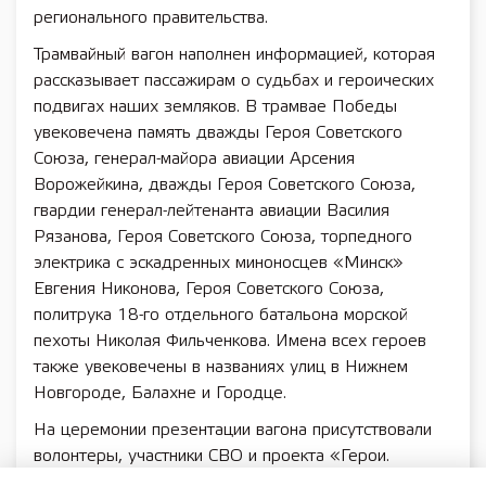
регионального правительства.
Трамвайный вагон наполнен информацией, которая
рассказывает пассажирам о судьбах и героических
подвигах наших земляков. В трамвае Победы
увековечена память дважды Героя Советского
Союза, генерал-майора авиации Арсения
Ворожейкина, дважды Героя Советского Союза,
гвардии генерал-лейтенанта авиации Василия
Рязанова, Героя Советского Союза, торпедного
электрика с эскадренных миноносцев «Минск»
Евгения Никонова, Героя Советского Союза,
политрука 18-го отдельного батальона морской
пехоты Николая Фильченкова. Имена всех героев
также увековечены в названиях улиц в Нижнем
Новгороде, Балахне и Городце.
На церемонии презентации вагона присутствовали
волонтеры, участники СВО и проекта «Герои.
Нижегородская область», активисты «Движения