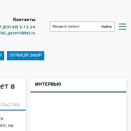
Контакты
7 (83149) 5-13-24
lsk_gazett@list.ru
Я
ПРЯМОЙ ЭФИР
ИНТЕРВЬЮ
ет в
ЕЛЬСТВА
та
й», на