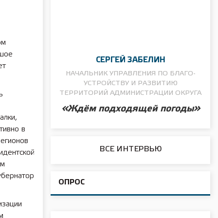
ом
ьшое
СЕРГЕЙ ЗАБЕЛИН
ет
НАЧАЛЬНИК УПРАВЛЕНИЯ ПО БЛАГО­
УСТРОЙСТВУ И РАЗВИТИЮ
ТЕРРИТОРИЙ АДМИНИСТРАЦИИ ОКРУГА
ь
«Ждём подходящей погоды»
алки,
тивно в
регионов
ВСЕ ИНТЕРВЬЮ
идентской
ем
убернатор
ОПРОС
изации
м