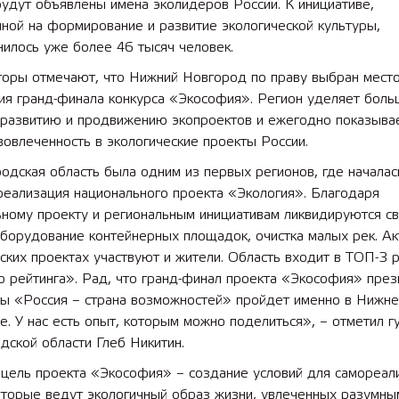
удут объявлены имена эколидеров России. К инициативе,
ной на формирование и развитие экологической культуры,
илось уже более 46 тысяч человек.
торы отмечают, что Нижний Новгород по праву выбран мест
ия гранд-финала конкурса «Экософия». Регион уделяет бол
 развитию и продвижению экопроектов и ежегодно показыва
овлеченность в экологические проекты России.
дская область была одним из первых регионов, где началас
реализация национального проекта «Экология». Благодаря
ному проекту и региональным инициативам ликвидируются св
борудование контейнерных площадок, очистка малых рек. Ак
ских проектах участвуют и жители. Область входит в ТОП-3 
 рейтинга». Рад, что гранд-финал проекта «Экософия» през
ы «Россия – страна возможностей» пройдет именно в Нижн
. У нас есть опыт, которым можно поделиться», – отметил г
ской области Глеб Никитин.
 цель проекта «Экософия» – создание условий для самореал
оторые ведут экологичный образ жизни, увлеченных разумны