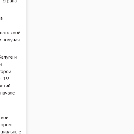
 страна
на
шать свой
и получая
алуге и
и
торой
е 19
ретий
 начале
ской
тором.
оциальные