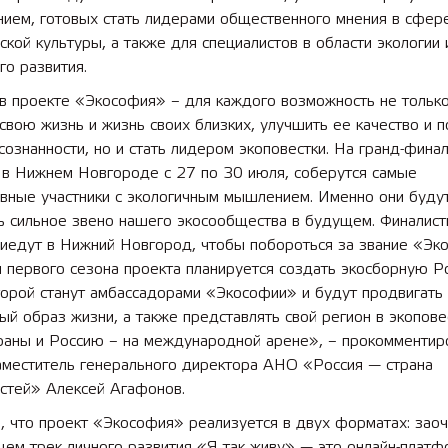
нием, готовых стать лидерами общественного мнения в сфер
ской культуры, а также для специалистов в области экологии 
 лет СОШ №2
2025 11 01 Земли
го развития.
сельскохозяйственного назна
 в проекте «Экософия» – для каждого возможность не тольк
свою жизнь и жизнь своих близких, улучшить ее качество и 
сознанности, но и стать лидером экоповестки. На гранд-фина
я в Нижнем Новгороде с 27 по 30 июля, соберутся самые
ивные участники с экологичным мышлением. Именно они буду
ь сильное звено нашего экосообщества в будущем. Финалист
риедут в Нижний Новгород, чтобы побороться за звание «Эк
 первого сезона проекта планируется создать экосборную Ро
торой станут амбассадорами «Экософии» и будут продвигать
ый образ жизни, а также представлять свой регион в экопове
траны и Россию – на международной арене», – прокомментир
аместитель генерального директора АНО «Россия — страна
стей» Алексей Агафонов.
 что проект «Экософия» реализуется в двух форматах: заоч
ем трек личного развития «Я так живу» — это онлайн-платф