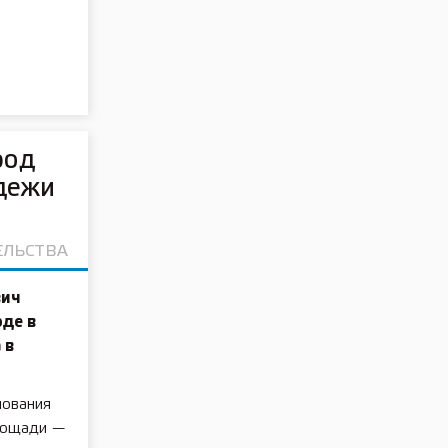
род
дежи
ЕЛЬСТВА
вич
оде в
 в
нования
лощади —