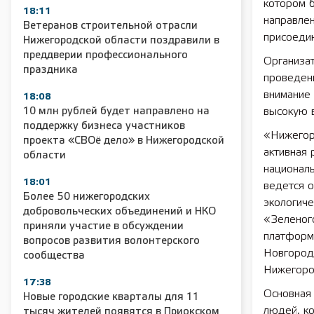
котором б
18:11
направлен
Ветеранов строительной отрасли
присоедин
Нижегородской области поздравили в
преддверии профессионального
Организа
праздника
проведен
внимание
18:08
10 млн рублей будет направлено на
высокую в
поддержку бизнеса участников
«Нижегоро
проекта «СВОё дело» в Нижегородской
активная 
области
националь
18:01
ведется о
Более 50 нижегородских
экологиче
добровольческих объединений и НКО
«Зеленого
приняли участие в обсуждении
платформ
вопросов развития волонтерского
Новгороде
сообщества
Нижегород
17:38
Основная
Новые городские кварталы для 11
людей, к
тысяч жителей появятся в Приокском