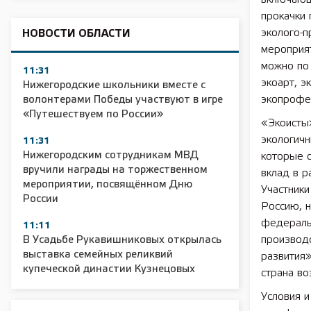
прокачки 
эколого-
НОВОСТИ ОБЛАСТИ
мероприят
можно по 
11:31
экоарт, э
Нижегородские школьники вместе с
экопрофес
волонтерами Победы участвуют в игре
«Путешествуем по России»
«Экоисты
экологичн
11:31
Нижегородским сотрудникам МВД
которые о
вручили награды на торжественном
вклад в р
мероприятии, посвящённом Дню
Участники
России
Россию, н
федераль
11:11
производс
В Усадьбе Рукавишниковых открылась
выставка семейных реликвий
развития
купеческой династии Кузнецовых
страна во
Условия 