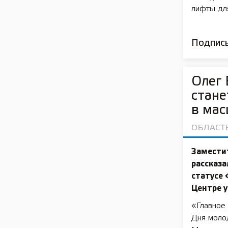
лифты дл
Подписы
Олег 
стане
в мас
ОБЛАСТ
Замести
рассказа
статусе
Центре у
«Главное 
Дня моло