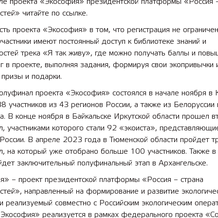
ле проекта «Экософия» президентской платформы «Россия –
тей» читайте по ссылке.
ть проекта «Экософия» в том, что регистрация не ограниче
участники имеют постоянный доступ к библиотеке знаний и
остей трека «Я так живу», где можно получать баллы и повы
г в проекте, выполняя задания, формируя свои экопривычки 
призы и подарки.
луфинал проекта «Экософия» состоялся в начале ноября в К
8 участников из 43 регионов России, а также из Белоруссии 
а. В конце ноября в Байкальске Иркутской области прошел в
, участниками которого стали 92 «экоиста», представляющи
России. В апреле 2023 года в Тюменской области пройдет т
, на который уже отобрано больше 100 участников. Также в
йдет заключительный полуфинальный этап в Архангельске.
я» – проект президентской платформы «Россия – страна
стей», направленный на формирование и развитие экологиче
и реализуемый совместно с Российским экологическим опера
«Экософия» реализуется в рамках федерального проекта «С