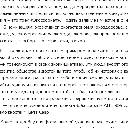
полезных экопривычек; очном, когда мероприятия проходят в
промышленных экспедиций, включающих оценочные конкурсн
ия – это трек «Экосборная». Подать заявку на участие в очн
15 номинациям: экоактивист, экогастрономия, экоздоровье, э
комедиа, экомероприятия экомода, экоофис, экопроизводство
сионал, экосбор, экотерритории, экоzoo.
» – это люди, которые личным примером вовлекают свое ок
ый образ жизни. Забота о себе, своем доме, о близких – вот
ни транслируют в своих экоинициативах. Эти люди вносят ог
азвитие общества и достойны того, чтобы об их историях зна
 проекта смогут рассказать о себе и своих экоинициативах на
айти единомышленников и партнеров, познакомиться с экспе
ного и международного масштаба в области бережливого
тва, ответственного потребления, сохранения климата и усто
», — отметила руководитель проекта «Экософия» АНО «Росс
зможностей» Вита Саар.
и более подробную информацию об участии в заключительно