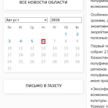
полуфина
ВСЕ НОВОСТИ ОБЛАСТИ
возможнос
Особеннос
сроками, 
экоактивн
Пн
Вт
Ср
Чт
Пт
Сб
Вс
экорейтин
1
2
полезные 
7
8
9
3
4
5
6
Первый по
10
11
12
13
14
15
16
собрал 23
17
18
19
20
21
22
23
Казахстан
24
25
26
27
28
29
30
полуфинал
31
регионов 
полуфинал
июня про
ПИСЬМО В ГАЗЕТУ
«Экософи
возможно
культуры 
Конкурс 