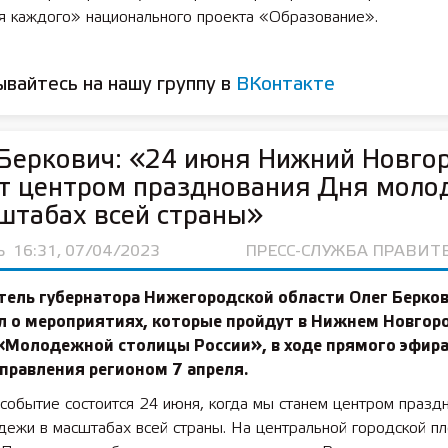
я каждого» национального проекта «Образование».
вайтесь на нашу группу в
ВКонтакте
Беркович: «24 июня Нижний Новго
т центром празднования Дня моло
штабах всей страны»
Ь
16:31, 07/04/2023
ПРЕСС-СЛУЖБА ПРАВИТ
тель губернатора Нижегородской области Олег Берко
л о мероприятиях, которые пройдут в Нижнем Новгор
 «Молодежной столицы России», в ходе прямого эфира
правления регионом 7 апреля.
событие состоится 24 июня, когда мы станем центром празд
дежи в масштабах всей страны. На центральной городской п