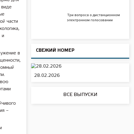
 виде
ые
Три вопроса о дистанционном
электронном голосовании
ой части
кологика,
 и
СВЕЖИЙ НОМЕР
ружение в
 ценности,
ромный
ли.
28.02.2026
 всю
ртами
ВСЕ ВЫПУСКИ
йчивого
ия –
м