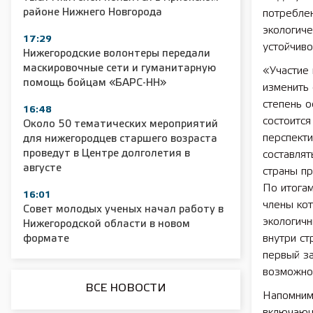
районе Нижнего Новгорода
потребле
экологиче
2025 11 01 Сельское хозяйство 2025
2025 11 01 55
17:29
устойчиво
Нижегородские волонтеры передали
маскировочные сети и гуманитарную
«Участие
помощь бойцам «БАРС-НН»
изменить 
степень о
16:48
состоитс
Около 50 тематических мероприятий
перспект
для нижегородцев старшего возраста
проведут в Центре долголетия в
составлят
августе
страны п
По итогам
16:01
члены ко
Совет молодых ученых начал работу в
экологичн
Нижегородской области в новом
внутри с
формате
первый з
возможно
ВСЕ НОВОСТИ
Напомним,
включающ