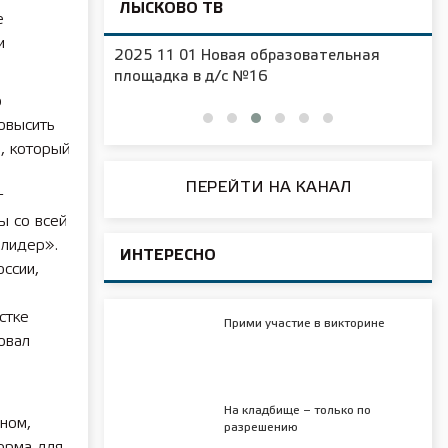
ЛЫСКОВО ТВ
е
и
2025 11 01 Новая образовательная
чения
площадка в д/с №16
о
повысить
л, который
ПЕРЕЙТИ НА КАНАЛ
т
ы со всей
олидер».
ИНТЕРЕСНО
ссии,
стке
Прими участие в викторине
овал
На кладбище – только по
ном,
разрешению
орма для