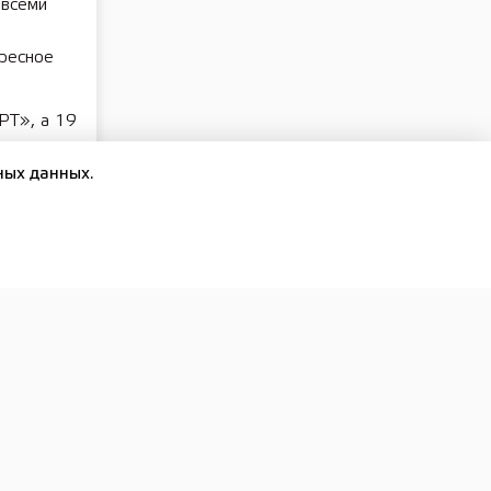
 всеми
ересное
РТ», а 19
ных данных.
граммы
ного
ласть» в
бласти по
020 года
адача