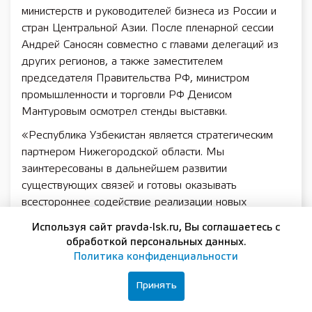
министерств и руководителей бизнеса из России и
стран Центральной Азии. После пленарной сессии
Андрей Саносян совместно с главами делегаций из
других регионов, а также заместителем
председателя Правительства РФ, министром
промышленности и торговли РФ Денисом
Мантуровым осмотрел стенды выставки.
«Республика Узбекистан является стратегическим
партнером Нижегородской области. Мы
заинтересованы в дальнейшем развитии
существующих связей и готовы оказывать
всестороннее содействие реализации новых
совместных проектов», — сказал Андрей Саносян.
Используя сайт pravda-lsk.ru, Вы соглашаетесь с
Продукцию Нижегородской области представили 13
обработкой персональных данных.
Политика конфиденциальности
предприятий в сфере машиностроения,
приборостроения, металлообработки,
Принять
агропромышленного комплекса и сферы IT.