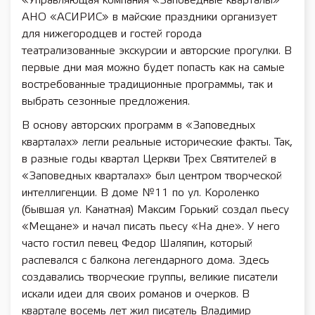
«Управляющая компания «Заповедные кварталы»
АНО «АСИРИС» в майские праздники организует
для нижегородцев и гостей города
театрализованные экскурсии и авторские прогулки. В
первые дни мая можно будет попасть как на самые
востребованные традиционные программы, так и
выбрать сезонные предложения.
В основу авторских программ в «Заповедных
кварталах» легли реальные исторические факты. Так,
в разные годы квартал Церкви Трех Святителей в
«Заповедных кварталах» был центром творческой
интеллигенции. В доме №11 по ул. Короленко
(бывшая ул. Канатная) Максим Горький создал пьесу
«Мещане» и начал писать пьесу «На дне». У него
часто гостил певец Федор Шаляпин, который
распевался с балкона легендарного дома. Здесь
создавались творческие группы, великие писатели
искали идеи для своих романов и очерков. В
квартале восемь лет жил писатель Владимир