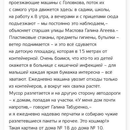
проезжающие машины с Головкова, поток их
с самого утра движется здесь: в садики, школы,
на работу к 8 утра, а вечерами и с прицепами сюда
подъезжают – мы постоянно это наблюдаем, –
объясняет старшая улицы Маслова Галина Агеева. –
Пластиковые стаканы, предметы гигиены, бутылки –
ветер поднимается – и это всё сдувается
на детскую площадку, которая в 15 метрах от
контейнерной. Очень боимся, что ­кто-то из детей
окажется в больнице с кишечной инфекцией – для
малышей каждая яркая бумажка интересна – всё
хватают. Ежедневно машина увозит отходы только
из контейнеров, а вокруг них свалка растёт.
Мусор разлетается и на другую сторону автодороги
– к домам, попадая на участки. «У меня дом почти
напротив, – говорит Галина Табуренко, –
и я ежедневно надеваю перчатки и собираю чужие
разлетевшиеся пакеты и прочее. Это кошмар!»
Такая картина от дома № 18 до дома № 10.