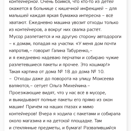
контейнерной. Очень боимся, что ­кто-то из детей
окажется в больнице с кишечной инфекцией – для
малышей каждая яркая бумажка интересна – всё
хватают. Ежедневно машина увозит отходы только
из контейнеров, а вокруг них свалка растёт.
Мусор разлетается и на другую сторону автодороги
– к домам, попадая на участки. «У меня дом почти
напротив, – говорит Галина Табуренко, –
и я ежедневно надеваю перчатки и собираю чужие
разлетевшиеся пакеты и прочее. Это кошмар!»
Такая картина от дома № 18 до дома № 10.
– Отходы даже до поворота на улицу Моисеева
валяются, – сетует Ольга Михейкина. –
Проезжающие видят, что у нас всё в мусоре,
и выкидывают полные пакеты его прямо из окон
машин! Причём на наших глазах и мимо
контейнеров! Вчера я ходила с пакетами и собирала
около магазина и на детской площадке. Там
и стеклянные предметы, и бумага! Развалившийся