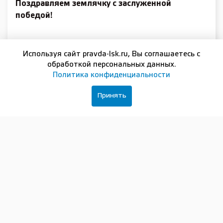
Поздравляем землячку с заслуженной
победой!
Подписывайтесь на нашу группу в
ВКонтакте
Используя сайт pravda-lsk.ru, Вы соглашаетесь с
обработкой персональных данных.
Политика конфиденциальности
Принять
ПОДПИСКА И РЕКЛАМА
16+
РЕДАКЦИЯ
ОФИЦИАЛЬНЫЕ ДОКУМЕНТЫ
Сетевое издание:
Лысково-медиа
Отдел рекламы:
+7 (83149) 5-15-24
Главный редактор:
+7 (83149) 5-13-24
Журналисты:
+7 (83149) 5-14-24
Бухгалтер:
+7 (83149) 5-37-56