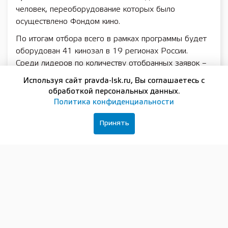
человек, переоборудование которых было
осуществлено Фондом кино.
По итогам отбора всего в рамках программы будет
оборудован 41 кинозал в 19 регионах России.
Среди лидеров по количеству отобранных заявок –
Саратовская область, Республика Марий Эл и
Используя сайт pravda-lsk.ru, Вы соглашаетесь с
Республика Коми, Пензенская и Архангельская
обработкой персональных данных.
области.
Политика конфиденциальности
Напомним, что к 2025 году в Нижегородской
Принять
области благодаря программе Фонда кино было
открыто 38 кинозалов, в том числе более двух
десятков кинозалов было открыто в период с 2015-
го по 2019-й.
С 2025 года по поручению президента РФ
Владимира Путина в стране стартовали новые
национальные проекты. Мероприятия в сфере
культуры вошли в федеральный проект «Семейные