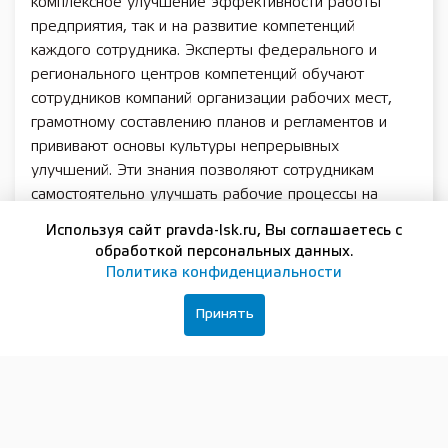
комплексное улучшение эффективности работы
предприятия, так и на развитие компетенций
каждого сотрудника. Эксперты федерального и
регионального центров компетенций обучают
сотрудников компаний организации рабочих мест,
грамотному составлению планов и регламентов и
прививают основы культуры непрерывных
улучшений. Эти знания позволяют сотрудникам
самостоятельно улучшать рабочие процессы на
предприятии и, не затрачивая дополнительных
Используя сайт pravda-lsk.ru, Вы соглашаетесь с
ресурсов, работать с большей продуктивностью», —
обработкой персональных данных.
рассказал Максим Черкасов.
Политика конфиденциальности
Он добавил, что всего с 2019 года более 5 700
Принять
сотрудников нижегородских компаний освоили
бережливые технологии.
Для того чтобы стать участником федерального
проекта «Производительность труда», нужно
оставить заявку на ИТ-платформе: