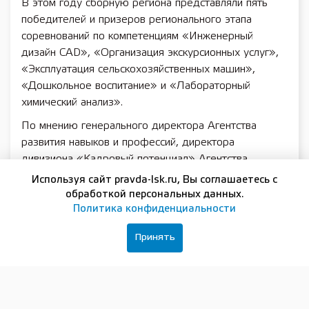
В этом году сборную региона представляли пять
победителей и призеров регионального этапа
соревнований по компетенциям «Инженерный
дизайн CAD», «Организация экскурсионных услуг»,
«Эксплуатация сельскохозяйственных машин»,
«Дошкольное воспитание» и «Лабораторный
химический анализ».
По мнению генерального директора Агентства
развития навыков и профессий, директора
дивизиона «Кадровый потенциал» Агентства
стратегических инициатив
Роберта Уразова
,
Используя сайт pravda-lsk.ru, Вы соглашаетесь с
чемпионат выдержал проверку временем и наглядно
обработкой персональных данных.
продемонстрировал, что профессиональное
Политика конфиденциальности
мастерство людей старше 50 лет востребовано
Принять
экономикой.
«Поколение 50 плюс — это надежные работники,
на которых можно положиться, ответственные,
преданные стране и своему таланту люди. При этом,