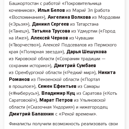
Башкортостан с работой «Покровительница
кочевников»,
Илья Белов
из Марий Эл (работа
«Воспоминания»),
Ангелина Волкова
из Мордовии
(«Эрьзя»),
Даниил Сергеев
из Татарстана
(«Танец»),
Татьяна Трусова
из Удмуртии («Город
на Иже»),
Алексей Чернов
из Чувашии
(«Творчество»), Алексей Подсевалов из Пермского
края («Полярная звезда»),
Дарья Шешукова
из Кировской области («Сохраним традиции —
сохраним историю»),
Дмитрий Сумбаев
из Оренбургской области («Редкий мир»),
Никита
Романов
из Пензенской области («Портал
в прошлое»),
Семен Ефентьев
из Самары
(«#киберусь»),
Владимир Куц
из Саратова («Котъ
Саратовскiй»),
Марат Петров
из Ульяновской
области («Сказочная Ундория») и нижегородец
Дмитрий Балахнин
с «Рекой времени».
Финалисты получили возможность реализовать свои