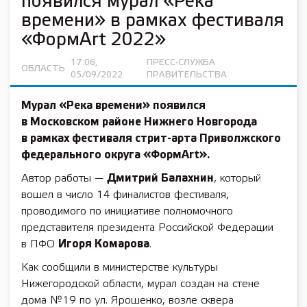
появился мурал «Река
времени» в рамках фестиваля
«ФормArt 2022»
17:06,
ПРЕСС-СЛУЖБА
ОБЛАСТЬ
05/09/2022
ПРАВИТЕЛЬСТВА
Мурал «Река времени» появился
в Московском районе Нижнего Новгорода
в рамках фестиваля стрит-арта Приволжского
федерального округа «ФормArt».
Автор работы —
Дмитрий Балахнин
, который
вошел в число 14 финалистов фестиваля,
проводимого по инициативе полномочного
представителя президента Российской Федерации
в ПФО
Игоря Комарова
.
Как сообщили в министерстве культуры
Нижегородской области, мурал создан на стене
дома №19 по ул. Ярошенко, возле сквера