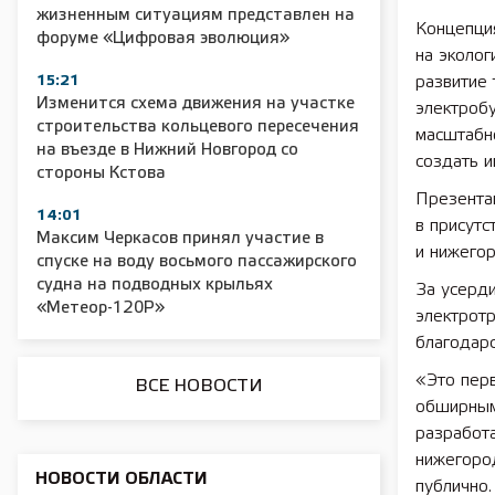
жизненным ситуациям представлен на
Концепци
форуме «Цифровая эволюция»
на эколог
2025 11 01 Сельское хозяйство 2025
2025 11 01 55
15:21
развитие
Изменится схема движения на участке
электроб
строительства кольцевого пересечения
масштабно
на въезде в Нижний Новгород со
создать и
стороны Кстова
Презента
14:01
в присутс
Максим Черкасов принял участие в
и нижегор
спуске на воду восьмого пассажирского
судна на подводных крыльях
За усерди
«Метеор-120Р»
электротр
благодарс
«Это пер
ВСЕ НОВОСТИ
обширным
разработа
нижегород
НОВОСТИ ОБЛАСТИ
публично.