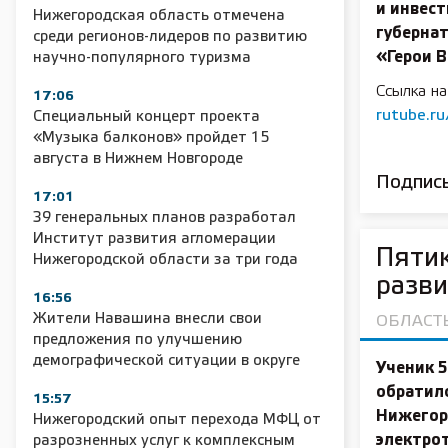
и инвест
Нижегородская область отмечена
губерна
среди регионов-лидеров по развитию
«Герои 
научно-популярного туризма
Ссылка н
17:06
rutube.r
Специальный концерт проекта
«Музыка балконов» пройдет 15
августа в Нижнем Новгороде
Подписы
17:01
39 генеральных планов разработал
Институт развития агломерации
Пятик
Нижегородской области за три года
разви
16:56
Жители Навашина внесли свои
ОБЛАСТ
предложения по улучшению
демографической ситуации в округе
Ученик 
обратил
15:57
Нижегор
Нижегородский опыт перехода МФЦ от
электрот
разрозненных услуг к комплексным