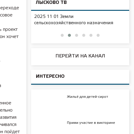
ЛЫСКОВО ТВ
переходе
ссовое
2025 11 01 Новая образовательная
ачения
площадка в д/с №16
ь проект
он хочет
ПЕРЕЙТИ НА КАНАЛ
»
ИНТЕРЕСНО
в
Жильё для детей-сирот
енное
тельно
азвития
Прими участие в викторине
чивался
он пойдет