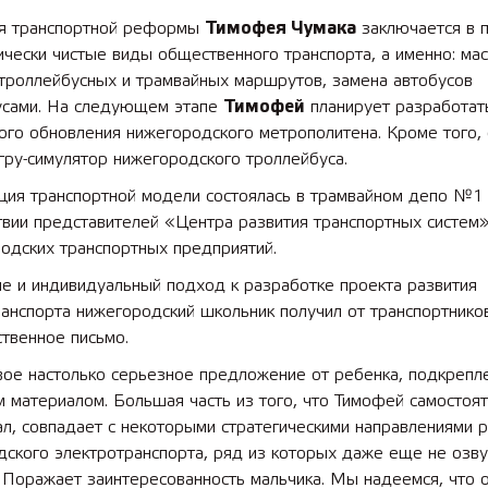
я транспортной реформы
Тимофея Чумака
заключается в 
ически чистые виды общественного транспорта, а именно: ма
 лет СОШ №2
2025 11 01 Земли
 троллейбусных и трамвайных маршрутов, замена автобусов
сельскохозяйственного назн
усами. На следующем этапе
Тимофей
планирует разработат
го обновления нижегородского метрополитена. Кроме того, 
гру-симулятор нижегородского троллейбуса.
ция транспортной модели состоялась в трамвайном депо №1
твии представителей «Центра развития транспортных систем
одских транспортных предприятий.
е и индивидуальный подход к разработке проекта развития
анспорта нижегородский школьник получил от транспортнико
твенное письмо.
вое настолько серьезное предложение от ребенка, подкрепл
 материалом. Большая часть из того, что Тимофей самостоя
л, совпадает с некоторыми стратегическими направлениями р
ского электротранспорта, ряд из которых даже еще не озву
 Поражает заинтересованность мальчика. Мы надеемся, что 