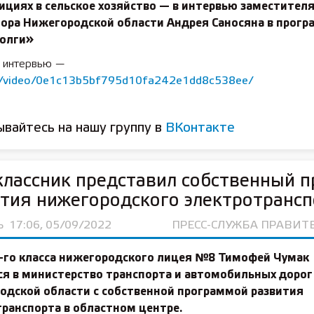
ициях в сельское хозяйство — в интервью заместител
тора Нижегородской области Андрея Саносяна в прогр
Волги»
а интервью —
u/video/0e1c13b5bf795d10fa242e1dd8c538ee/
вайтесь на нашу группу в
ВКонтакте
лассник представил собственный п
тия нижегородского электротрансп
Ь
17:06, 05/09/2022
ПРЕСС-СЛУЖБА ПРАВИТ
5-го класса нижегородского лицея №8
Тимофей Чумак
ся в министерство транспорта и автомобильных дорог
одской области с собственной программой развития
ранспорта в областном центре.