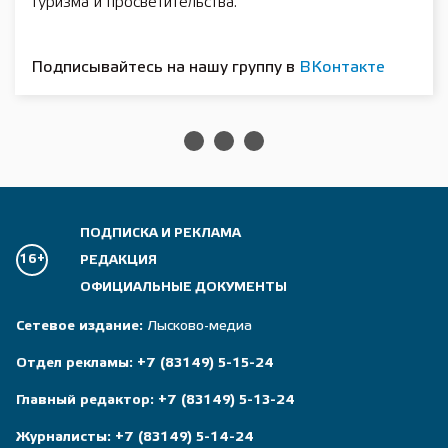
туризма и просветительства.
Подписывайтесь на нашу группу в
ВКонтакте
Тренеры из Нижегородской
области вышли в полуфинал
проекта «СпортТрек»
10:41,
ПРЕСС-СЛУЖБА
ОБЛАСТЬ
14/08/2025
ПРАВИТЕЛЬСТВА
Девять жителей Нижегородской области стали
полуфиналистами проекта «СпортТрек»
президентской платформы «Россия — страна
возможностей» по итогам второго этапа конкурса
для тренеров. Они получили возможность пройти
обучение в Московском государственном
университете спорта и туризма по программе