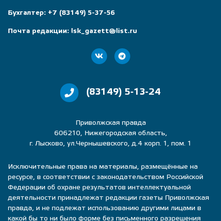
дополнительного профессионального образования.
В центре внимания второго сезона проекта
«СпортТрек» — конкурс для тренеров, разделенный
на профессиональный и любительский треки.
Участники прошли отбор, включавший
дистанционную оценку навыков, эссе и
видеовизиток. Конкурсанты, получившие
наибольшее количество баллов от экспертного
жюри, стали полуфиналистами проекта.
Программа ДПО создана педагогическим составом
Московского государственного университета спорта
и туризма специально для проекта «СпортТрек».
Акцент в обучении будет сделан на развитии
способностей по воспитанию подрастающего
поколения. Тренеры, прошедшие обучение по
программе, смогут не только проводить занятия по
физической культуре, развивать физические
качества и повышать функциональные возможности