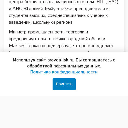
центра беспилотных авиационных систем (НПЦ БАС)
и АНО «Горький Тех», а также преподаватели и
студенты высших, среднеспециальных учебных
заведений, школьники региона.
Министр промышленности, торговли и
предпринимательства Нижегородской области
Максим Черкасов подчеркнул, что регион уделяет
большое внимание развитию отрасли беспилотных
технологий.
Используя сайт pravda-lsk.ru, Вы соглашаетесь с
обработкой персональных данных.
«Подведомственная организация регионального
Политика конфиденциальности
Минпрома — Научно-производственный центр БАС
— является ключевым элементом этой работы.
Принять
Наши эксперты обладают компетенциями для
создания тяжелых беспилотников, разработки
отечественной компонентной базы и комплексных
систем для самых разных сфер применения — от
грузоперевозок и медицинской авиации до
мониторинга и сельского хозяйства. Выступление