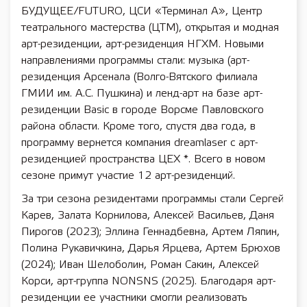
БУДУЩЕЕ/FUTURO, ЦСИ «Терминал А», Центр
театрального мастерства (ЦТМ), открытая и модная
арт-резиденции, арт-резиденция НГХМ. Новыми
направлениями программы стали: музыка (арт-
резиденция Арсенала (Волго-Вятского филиала
ГМИИ им. А.С. Пушкина) и ленд-арт на базе арт-
резиденции Basic в городе Ворсме Павловского
района области. Кроме того, спустя два года, в
программу вернется компания dreamlaser с арт-
резиденцией пространства ЦЕХ *. Всего в новом
сезоне примут участие 12 арт-резиденций.
За три сезона резидентами программы стали Сергей
Карев, Залата Корнилова, Алексей Васильев, Даня
Пирогов (2023); Эллина Геннадбевна, Артем Ляпин,
Полина Рукавичкина, Дарья Ярцева, Артем Брюхов
(2024); Иван Шелоболин, Роман Сакин, Алексей
Корси, арт-группа NONSNS (2025). Благодаря арт-
резиденции ее участники смогли реализовать