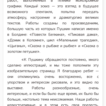
работ, выполненных в технике монохромной
графики. Каждый эскиз — это взгляд в будущее
возможного спектакля, попытка передать
атмосферу, настроение и драматургию великих
текстов. Работы созданы по произведениям,
большую часть из которых Пушкин написал именно
в Болдине: «Повести Белкина», «Пиковая дама»,
«Домик в Коломне», цикл «Маленькие трагедии»,
«Цыганы», «Сказка о рыбаке и рыбке» и «Сказка о
золотом петушке».
«К Пушкину обращаются постоянно, много
сделано иллюстраций, и мы тоже пополнили эту
изобразительную страницу. Я благодарю ребят —
они откликнулись очень восторженно, все с
упорством и интересом рисовали, и это видно по
выставке. Работы разнообразные, очень
интересные, и если бы было еще время, их было бы
больше, настолько тема неиссякаемая. Наши работы
иллюстративные, и в этом есть своя прелесть,