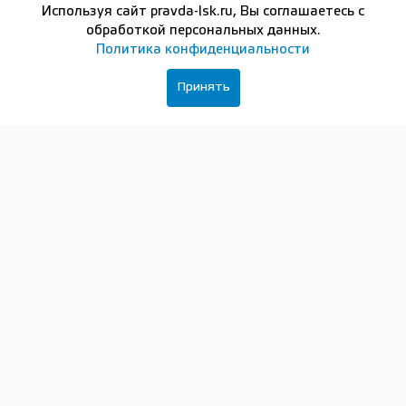
исполнительного директора ВОД «Волонтёры
Используя сайт pravda-lsk.ru, Вы соглашаетесь с
Победы» Артемий Киселёв.
обработкой персональных данных.
Политика конфиденциальности
Отличительной особенностью проекта становится
повествование от первого лица. История в каждом
Принять
ролике раскрывается через образ одного
действующего лица — военачальника, мирного
жителя, труженика тыла или иного участника
событий. Тематика цикла охватывает план
«Барбаросса», оборону Брестской крепости,
Смоленское сражение, битву за Ленинград и начало
блокады, битву за Москву, Тульскую
оборонительную операцию, оборону Крыма,
Севастополя и Одессы, военный парад на Красной
площади 7 ноября 1941 года, Наро-Фоминскую
операцию и контрнаступление советских войск под
Москвой. Все видеоматериалы перед публикацией
проходят историко-фактологическую экспертизу.
В съёмках приняли участие Герой Российской