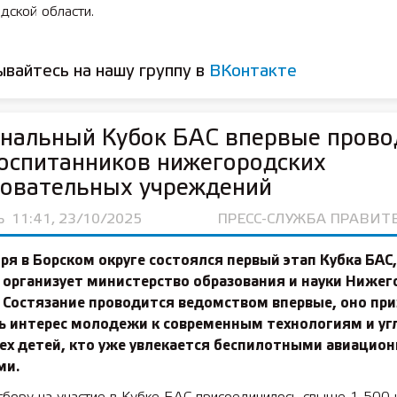
дской области.
вайтесь на нашу группу в
ВКонтакте
нальный Кубок БАС впервые прово
оспитанников нижегородских
зовательных учреждений
Ь
11:41, 23/10/2025
ПРЕСС-СЛУЖБА ПРАВИТ
ря в Борском округе состоялся первый этап Кубка БАС,
 организует министерство образования и науки Нижег
 Состязание проводится ведомством впервые, оно пр
ь интерес молодежи к современным технологиям и уг
тех детей, кто уже увлекается беспилотными авиацио
ми.