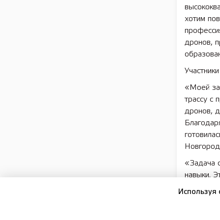
высококв
хотим пов
професси
дронов, 
образова
Участники
«Моей за
трассу с 
дронов, д
Благодаря
готовилас
Новгород
«Задача 
навыки. Э
практике.
Используя 
ученик ср
«Трасса и