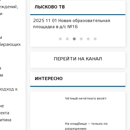
еждений,
ЛЫСКОВО ТВ
и
2025 11 01 Новая образовательная
чения
площадка в д/с №16
м
ыбирающих
ПЕРЕЙТИ НА КАНАЛ
я
ми
ИНТЕРЕСНО
подход к
Чётный нечётного везёт
не
оекта
итина
На кладбище – только по
разрешению