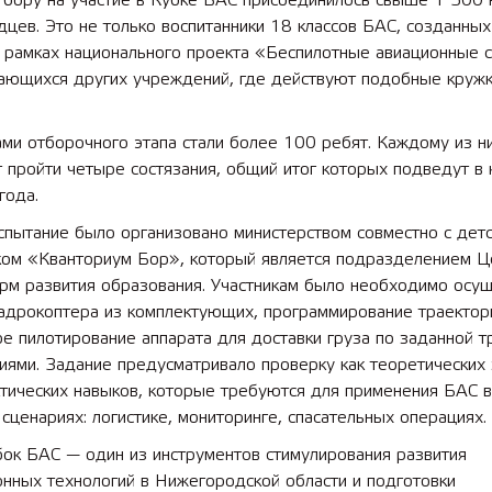
отбору на участие в Кубке БАС присоединилось свыше 1 500
цев. Это не только воспитанники 18 классов БАС, созданных
в рамках национального проекта «Беспилотные авиационные 
чающихся других учреждений, где действуют подобные кружк
ми отборочного этапа стали более 100 ребят. Каждому из н
 пройти четыре состязания, общий итог которых подведут в 
года.
спытание было организовано министерством совместно с дет
ком «Кванториум Бор», который является подразделением Ц
рм развития образования. Участникам было необходимо осущ
вадрокоптера из комплектующих, программирование траектор
е пилотирование аппарата для доставки груза по заданной т
иями. Задание предусматривало проверку как теоретических 
ктических навыков, которые требуются для применения БАС в
сценариях: логистике, мониторинге, спасательных операциях.
ок БАС — один из инструментов стимулирования развития
нных технологий в Нижегородской области и подготовки