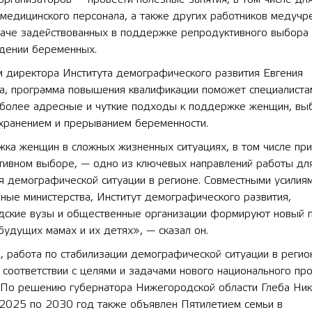
медицинского персонала, а также других работников медучр
наче задействованных в поддержке репродуктивного выбора 
дении беременных.
 лет СОШ №2
2025 11 01 Земли
сельскохозяйственного назна
м директора Института демографического развития Евгения
а, программа повышения квалификации поможет специалиста
 более адресные и чуткие подходы к поддержке женщин, в
хранением и прерыванием беременности.
ка женщин в сложных жизненных ситуациях, в том числе при
тивном выборе, — одно из ключевых направлений работы дл
я демографической ситуации в регионе. Совместными усилия
ные министерства, Институт демографического развития,
дские вузы и общественные организации формируют новый 
будущих мамах и их детях», — сказал он.
 работа по стабилизации демографической ситуации в регио
 соответствии с целями и задачами нового национального пр
 По решению губернатора Нижегородской области Глеба Ник
 2025 по 2030 год также объявлен Пятилетием семьи в