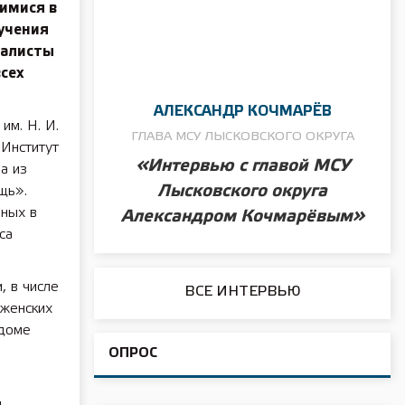
имися в
учения
иалисты
сех
АЛЕКСАНДР КОЧМАРЁВ
им. Н. И.
ГЛАВА МСУ ЛЫСКОВСКОГО ОКРУГА
Институт
«Интервью с главой МСУ
а из
Лысковского округа
щь».
нных в
Александром Кочмарёвым»
са
, в числе
ВСЕ ИНТЕРВЬЮ
женских
 доме
ОПРОС
я