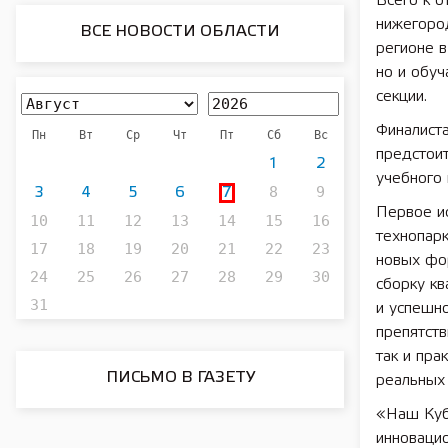
Всего к 
нижегород
ВСЕ НОВОСТИ ОБЛАСТИ
регионе 
но и обу
секции.
Финалиста
Пн
Вт
Ср
Чт
Пт
Сб
Вс
предстоит
1
2
учебного 
8
9
3
4
5
6
7
Первое и
10
11
12
13
14
15
16
технопар
17
18
19
20
21
22
23
новых фо
24
25
26
27
28
29
30
сборку к
31
и успешно
препятств
так и пра
ПИСЬМО В ГАЗЕТУ
реальных 
«Наш Куб
инновацио