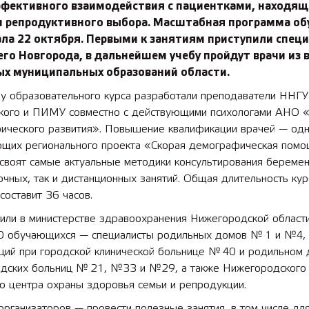
ффективного взаимодействия с пациентками, находящ
и репродуктивного выбора. Масштабная программа об
ала 22 октября. Первыми к занятиям приступили спец
го Новгорода, в дальнейшем учебу пройдут врачи из в
ых муниципальных образований области.
у образовательного курса разработали преподаватели ННГУ 
кого и ПИМУ совместно с действующими психологами АНО «
ического развития». Повышение квалификации врачей — одн
ющих регионального проекта «Скорая демографическая помо
своят самые актуальные методики консультирования береме
очных, так и дистанционных занятий. Общая длительность кур
составит 36 часов.
или в министерстве здравоохранения Нижегородской области
0 обучающихся — специалисты родильных домов № 1 и №4, 
аций при городской клинической больнице № 40 и родильном
одских больниц № 21, №33 и №29, а также Нижегородского
о центра охраны здоровья семьи и репродукции.
организаторов — провести полезные занятия, в том числе дл