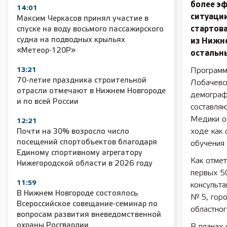
более э
14:01
ситуаци
Максим Черкасов принял участие в
стартов
спуске на воду восьмого пассажирского
судна на подводных крыльях
из Нижне
«Метеор-120Р»
остальн
13:21
Программ
70-летие праздника строительной
Лобачевс
отрасли отмечают в Нижнем Новгороде
демограф
и по всей России
составля
Медики о
12:21
ходе как 
Почти на 30% возросло число
посещений спортобъектов благодаря
обучения 
Единому спортивному агрегатору
Как отмет
Нижегородской области в 2026 году
первых 5
11:59
консульт
В Нижнем Новгороде состоялось
№ 5, гор
Всероссийское совещание-семинар по
областног
вопросам развития вневедомственной
охраны Росгвардии
В планах 