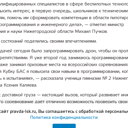
алифицированных специалистов в сфере беспилотных технол
ысить интерес, в первую очередь, школьников к техническим
ям, помочь им сформировать компетенции в области пилотир
программирования и инженерного дела», — отметил министр
ния и науки Нижегородской области Михаил Пучков.
 состязаний поделились своими впечатлениями.
дачей сегодня было запрограммировать дрон, чтобы он про
препятствиями. Я уже второй год занимаюсь программирован
аже занимал призовые места на всероссийских соревнованиях
 Кубку БАС я повысила свои навыки в программировании, ко
ь к испытаниям», — рассказала ученица гимназии № 2 Нижне
а Ксения Каляева.
с доставкой груза — настоящий вызов, который развивает и
то соревнование даёт отличную возможность проверить свои
 Организация — на высшем уровне, мне очень нравится!» — 
сайт pravda-lsk.ru, Вы соглашаетесь с обработкой персональ
едней школы № 2 р. п. Тумботино Вадим Тютин.
Политика конфиденциальности
нтересная, я уверен в себе на 100 процентов. Считаю, что б