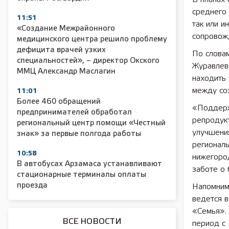
среднего 
11:51
так или и
«Создание Межрайонного
сопровож
2025 11 01 Сельское хозяйство 2025
2025 11 01 55
медицинского центра решило проблему
дефицита врачей узких
По слова
специальностей», – директор Окского
Журавлев
ММЦ Александр Маслагин
находить
между со
11:01
Более 460 обращений
«Поддерж
предпринимателей обработал
репродук
региональный центр помощи «Честный
улучшени
знак» за первые полгода работы
региональ
10:58
нижегоро
В автобусах Арзамаса устанавливают
заботе о 
стационарные терминалы оплаты
проезда
Напомним,
ведется в
«Семья».
ВСЕ НОВОСТИ
период с