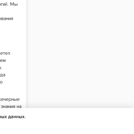
огий. Мы
ования
летел
ием
.
гда
го
нженерные
 знания на
отметил
ных данных.
уду