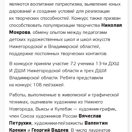
являются воспитание патриотизма, выявление юных
дарований и создание условий для реализации
их творческих способностей. Конкурс также призван
способствовать популяризации творчества
Николая
Мокрова
, обмену опытом между педагогами
детских художественных школ и школ искусств
Нижегородской и Владимирской областей,
поддержке постоянных творческих контактов.
В конкурсе приняли участие 72 ученика 13-ти ДХШ
И ДШИ Нижегородской области и трех ДШИ
Владимирской области. Ребята представили
на конкурс 108 пейзажей.
Работы, выполненные в живописной и графической
техниках, оценивали художники из Нижнего
Новгорода, Выксы и Кулебак — художник-график,
член Союза художников России
Вячеслав
Петрухин
, художники-пейзажисты
Валентин
Крекин
и
Георгий Вадеев
. В число лауреатов