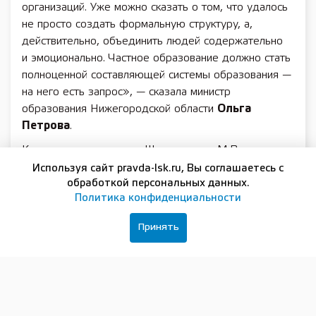
организаций. Уже можно сказать о том, что удалось
не просто создать формальную структуру, а,
действительно, объединить людей содержательно
и эмоционально. Частное образование должно стать
полноценной составляющей системы образования —
на него есть запрос», — сказала министр
образования Нижегородской области
Ольга
Петрова
.
Как отметила директор Школы имени М.В.
Ломоносова
Галина Клочкова
, сектор частного
Используя сайт pravda-lsk.ru, Вы соглашаетесь с
образования в регионе имеет большой потенциал
обработкой персональных данных.
Политика конфиденциальности
и должен развиваться. Сегодня существует
множество частных образовательных организаций,
Принять
которые могут удовлетворить самые разные
потребности.
Встречи и конференции руководителей частных
учреждений образования продолжатся. По словам
директора «Школы 800»
Марка Сартана
,