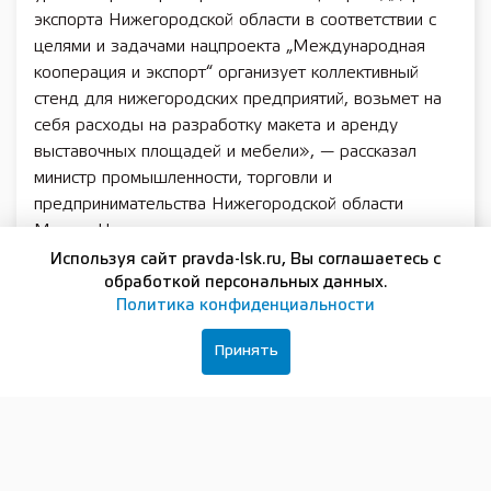
экспорта Нижегородской области в соответствии с
целями и задачами нацпроекта „Международная
кооперация и экспорт“ организует коллективный
стенд для нижегородских предприятий, возьмет на
себя расходы на разработку макета и аренду
выставочных площадей и мебели», — рассказал
министр промышленности, торговли и
предпринимательства Нижегородской области
Максим Черкасов.
Используя сайт pravda-lsk.ru, Вы соглашаетесь с
Выставка будет проходить в центральном
обработкой персональных данных.
выставочном комплексе «Экспоцентр» в Москве.
Политика конфиденциальности
Подробности на сайте: https://www.chemistry-
expo.ru/.
Принять
Прием заявок продлится до 14 октября 2025 года
на платформе «Мой экспорт»:
https://lk.exportcenter.ru/v2/login.
Принять участие в выставке на льготных условиях