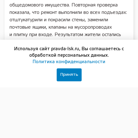
общедомового имущества. Повторная проверка
показала, что ремонт выполнили во всех подъездах:
отштукатурили и покрасили стены, заменили
почтовые ящики, клапаны на мусоропроводах
и плитку при входе. Результатом жители остались
довольны. Правда, есть мелкие замечания,
Используя сайт pravda-lsk.ru, Вы соглашаетесь с
но мы проконтролируем, чтобы их устранили
обработкой персональных данных.
в кратчайшие сроки», — сообщила начальник
Политика конфиденциальности
Нижегородского нагорного отдела ГЖИ
Анна
Леонидова.
Принять
Напомним, что жалобу в ГЖИ нижегородцы могут
подать собственноручно с обязательным
предоставлением документа, удостоверяющего
личность, или через личный кабинет в системе ГИС
ЖКХ:
https://dom.gosuslugi.ru
.
Подписывайтесь на нашу группу в
ВКонтакте