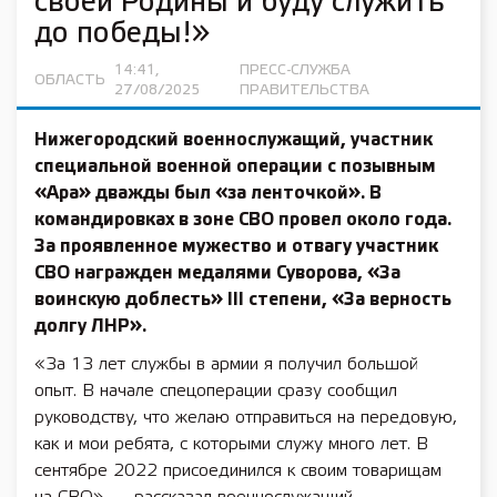
своей Родины и буду служить
до победы!»
14:41,
ПРЕСС-СЛУЖБА
ОБЛАСТЬ
27/08/2025
ПРАВИТЕЛЬСТВА
Нижегородский военнослужащий, участник
специальной военной операции с позывным
«Ара» дважды был «за ленточкой». В
командировках в зоне СВО провел около года.
За проявленное мужество и отвагу участник
СВО награжден медалями Суворова, «За
воинскую доблесть» III степени, «За верность
долгу ЛНР».
«За 13 лет службы в армии я получил большой
опыт. В начале спецоперации сразу сообщил
руководству, что желаю отправиться на передовую,
как и мои ребята, с которыми служу много лет. В
сентябре 2022 присоединился к своим товарищам