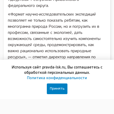
федерального округа.
«Формат научно-исследовательских экспедиций
позволяет не только показать ребятам, как
многогранна природа России, но и погрузить их в
профессии, связанные с экологией, дать
возможность самостоятельно изучить компоненты
окружающей среды, продемонстрировать, как
важно рационально использовать природные
ресурсы», — отметил директор направления по
реализации государственных и отраслевых
Используя сайт pravda-lsk.ru, Вы соглашаетесь с
программ в сфере экологии госкорпорации
обработкой персональных данных.
«Росатом» Андрей Лебедев.
Политика конфиденциальности
Научный руководитель Менделеевской
Принять
экологической экспедиции, профессор Вятского
государственного университета Тамара Ашихмина
отметила, что исследовательская программа была
построена так, чтобы ребята могли на практике