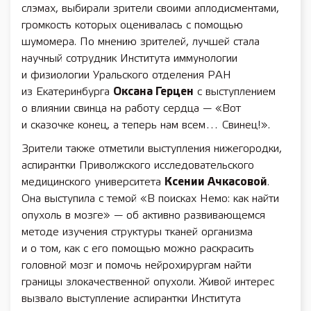
слэмах, выбирали зрители своими аплодисментами,
громкость которых оценивалась с помощью
шумомера. По мнению зрителей, лучшей стала
научный сотрудник Института иммунологии
и физиологии Уральского отделения РАН
из Екатеринбурга
Оксана Герцен
с выступлением
о влиянии свинца на работу сердца — «Вот
и сказочке конец, а теперь нам всем… Свинец!».
Зрители также отметили выступления нижегородки,
аспирантки Приволжского исследовательского
медицинского университета
Ксении Ачкасовой
.
Она выступила с темой «В поисках Немо: как найти
опухоль в мозге» — об активно развивающемся
методе изучения структуры тканей организма
и о том, как с его помощью можно раскрасить
головной мозг и помочь нейрохирургам найти
границы злокачественной опухоли. Живой интерес
вызвало выступление аспирантки Института