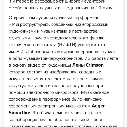
и интересно рассказывают широкой аудитории
о собственных научных исследованиях за 10 минут.
Открыл слэм аудиовизуальный перформанс
«Микроструктуры», созданный нижегородскими
художниками и музыкантами в партнерстве
с учеными Научно-исследовательского физико-
технического института (НИФТИ) университета
им. Н.И. Лобачевского, которые впервые выступили
в роли музыкантов-перкуссионистов. Их работа легла
в основу видео от художницы
Лены Crimson
,
которое состоит из изображений, созданных
искусственным интеллектом на основе снимков
структур металлов и сплавов, полученных при
помощи электронного микроскопа. Музыкальное
сопровождение перформанса было написано
современным электронным музыкантом
Aeger
Smoothie
. Это была демонстрация того, что
коллаборация научно-образовательной сферы
с креативной индустрией имеет огромный потенциал