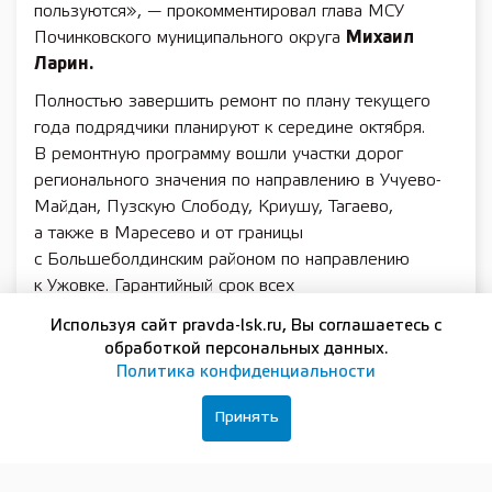
пользуются», — прокомментировал глава МСУ
Починковского муниципального округа
Михаил
Ларин.
Полностью завершить ремонт по плану текущего
года подрядчики планируют к середине октября.
В ремонтную программу вошли участки дорог
регионального значения по направлению в Учуево-
Майдан, Пузскую Слободу, Криушу, Тагаево,
а также в Маресево и от границы
с Большеболдинским районом по направлению
к Ужовке. Гарантийный срок всех
отремонтированных дорог — 5 лет. На трех из этих
Используя сайт pravda-lsk.ru, Вы соглашаетесь с
дорог работы уже завершились.
обработкой персональных данных.
Политика конфиденциальности
Как рассказали в ГУАД, на ремонтируемом участке
дороги протяженностью 10 км к селу Маресево
Принять
применена технология устройства основания
дорожного полотна методом холодного ресайклинга
толщиной от 15 до 25 см. Как правило, такая