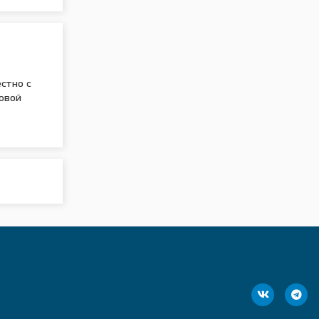
стно с
овой