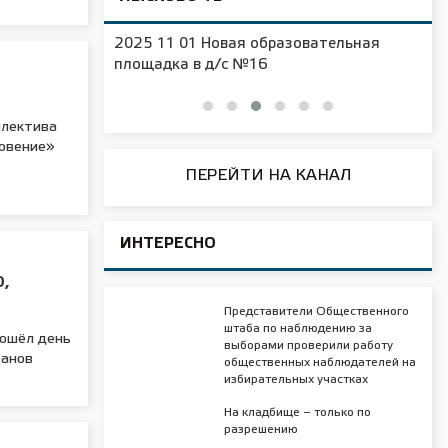
2025 11 01 Новая образовательная
чения
площадка в д/с №16
ллектива
новение»
ПЕРЕЙТИ НА КАНАЛ
ИНТЕРЕСНО
О,
Представители Общественного
штаба по наблюдению за
рошёл день
выборами проверили работу
ранов
общественных наблюдателей на
избирательных участках
На кладбище – только по
разрешению