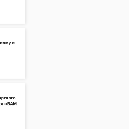
вому в
орского
ия «ВАМ