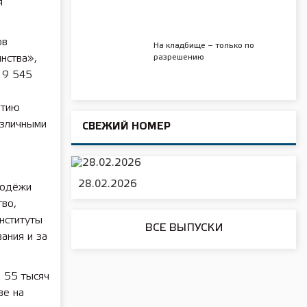
я
ов
На кладбище – только по
нства»,
разрешению
 9 545
итию
азличными
СВЕЖИЙ НОМЕР
28.02.2026
лодёжи
во,
нституты
ВСЕ ВЫПУСКИ
ания и за
 55 тысяч
ве на