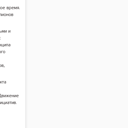
ое время.
лионов
ьми и
х
нципа
ого
ов,
кта
 Движение
ициатив.