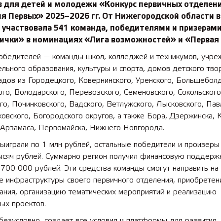
в для детей и молодежи «Конкурс первичных отделени
я Первых» 2025–2026 гг. От Нижегородской области в
 участвовала 541 команда, победителями и призерами
вички» в номинациях «Лига возможностей» и «Первая 
победителей — команды школ, колледжей и техникумов, учре
льного образования, культуры и спорта, домов детского тво
адов из Городецкого, Ковернинского, Уренского, Большеболд
го, Володарского, Перевозского, Семеновского, Сокольского
го, Починковского, Вадского, Ветлужского, Лысковского, Пав
овского, Богородского округов, а также Бора, Дзержинска, 
 Арзамаса, Первомайска, Нижнего Новгорода.
ыиграли по 1 млн рублей, остальные победители и произеры
ысяч рублей. Суммарно регион получил финансовую поддерж
700 000 рублей. Эти средства команды смогут направить на
е инфраструктуры своего первичного отделения, приобретен
ания, организацию тематических мероприятий и реализацию
ых проектов.
безусловно, создает все условия и платформы для развития