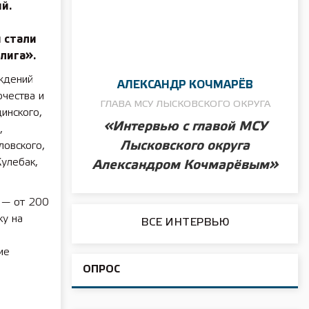
й.
 стали
лига».
ждений
АЛЕКСАНДР КОЧМАРЁВ
рчества и
ГЛАВА МСУ ЛЫСКОВСКОГО ОКРУГА
инского,
«Интервью с главой МСУ
,
Лысковского округа
ловского,
Кулебак,
Александром Кочмарёвым»
 — от 200
ку на
ВСЕ ИНТЕРВЬЮ
ие
ОПРОС