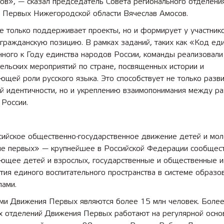
ов», — сказал председатель Совета регионального отделени
 Первых Нижегородской области Вячеслав Амосов.
е только поддерживает проекты, но и формирует у участник
гражданскую позицию. В рамках заданий, таких как «Код еди
ного к Году единства народов России, команды реализовали
ельских мероприятий по стране, посвященных истории и
щей роли русского языка. Это способствует не только разв
ой идентичности, но и укреплению взаимопонимания между р
России.
ийское общественно-государственное движение детей и мо
е первых» — крупнейшее в Российской Федерации сообщест
ющее детей и взрослых, государственные и общественные и
тия единого воспитательного пространства в системе образов
лами.
ами Движения Первых являются более 15 млн человек. Более
х отделений Движения Первых работают на регулярной осно