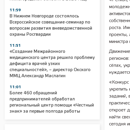
молодежн
11:59
активисто
В Нижнем Новгороде состоялось
собственн
2025 11 01 Сельское хозяйство 2025
2025 11 01 55
Всероссийское совещание-семинар по
роста. Им
вопросам развития вневедомственной
охраны Росгвардии
проекты, 
министра
11:51
Движение
«Создание Межрайонного
медицинского центра решило проблему
регионов:
дефицита врачей узких
сёлах, ук
специальностей», – директор Окского
нуждается
ММЦ Александр Маслагин
«Конкурс
11:01
укрепить
Более 460 обращений
заданий, 
предпринимателей обработал
практичес
региональный центр помощи «Честный
откроет 
знак» за первые полгода работы
найти св
сегодня 