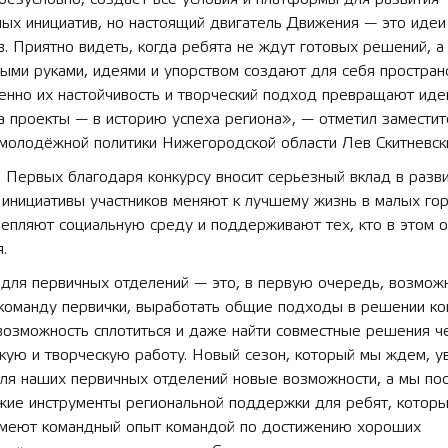
ых инициатив, но настоящий двигатель Движения — это идеи
в. Приятно видеть, когда ребята не ждут готовых решений, а
ыми руками, идеями и упорством создают для себя простран
 лет СОШ №2
2025 11 01 Земли
сельскохозяйственного назна
енно их настойчивость и творческий подход превращают иде
а проекты — в историю успеха региона», — отметил заместит
 молодёжной политики Нижегородской области Лев Скитневск
 Первых благодаря конкурсу вносит серьезный вклад в разв
 инициативы участников меняют к лучшему жизнь в малых го
репляют социальную среду и поддерживают тех, кто в этом 
.
 для первичных отделений — это, в первую очередь, возмож
 команду первички, выработать общие подходы в решении ко
возможность сплотиться и даже найти совместные решения ч
кую и творческую работу. Новый сезон, который мы ждем, у
для наших первичных отделений новые возможности, а мы по
ежие инструменты региональной поддержки для ребят, котор
имеют командный опыт командой по достижению хороших