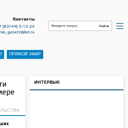
Контакты
7 (83149) 5-13-24
lsk_gazett@list.ru
Я
ПРЯМОЙ ЭФИР
ИНТЕРВЬЮ
ти
мере
ЕЛЬСТВА
чших