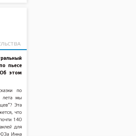
ЕЛЬСТВА
тральный
по пьесе
 Об этом
казки по
р лета мы
цев“? Эта
ется, что
 почти 140
аклей для
ТЮЗа Инна