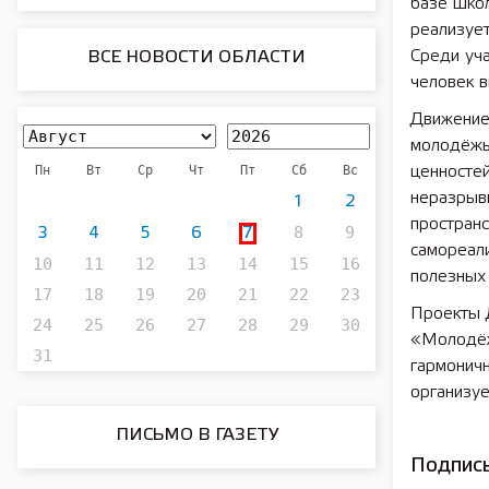
базе школ
реализует
Среди уч
ВСЕ НОВОСТИ ОБЛАСТИ
человек в
Движение
молодёжь
Пн
Вт
Ср
Чт
Пт
Сб
Вс
ценностей
неразрывн
1
2
пространс
8
9
3
4
5
6
7
самореал
10
11
12
13
14
15
16
полезных 
17
18
19
20
21
22
23
Проекты 
24
25
26
27
28
29
30
«Молодёж
31
гармоничн
организу
ПИСЬМО В ГАЗЕТУ
Подписы