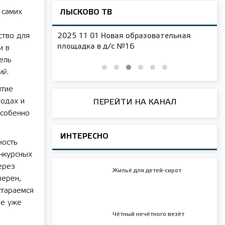
 самих
ЛЫСКОВО ТВ
ство для
2025 11 01 Новая образовательная
чения
площадка в д/с №16
и в
ель
ий.
итие
родах и
ПЕРЕЙТИ НА КАНАЛ
особенно
ИНТЕРЕСНО
ность
нкурсных
ерез
Жильё для детей-сирот
верен,
стараемся
ые уже
Чётный нечётного везёт