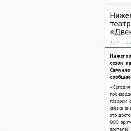
Ниже
театр
«Две
13:41, 0
Нижегор
сезон п
Самуила
сообщае
«Сегодн
произвед
говорим 
сказка зн
это досто
000 зрит
зрителей