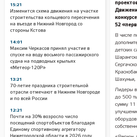
проекто
15:21
Движени
Изменится схема движения на участке
конкурсе
строительства кольцевого пересечения
на въезде в Нижний Новгород со
52 «пер
стороны Кстова
В числе 
14:01
дополните
Максим Черкасов принял участие в
детских с
спуске на воду восьмого пассажирского
Шарангско
судна на подводных крыльях
Сергачско
«Метеор-120Р»
Краснобак
Шахуньи,
13:21
70-летие праздника строительной
Лидеры в
отрасли отмечают в Нижнем Новгороде
до 500 т
и по всей России
сумму 11 
12:21
улучшени
Почти на 30% возросло число
оборудов
посещений спортобъектов благодаря
собственн
Единому спортивному агрегатору
Нижегородской области в 2026 году
«Регион, 