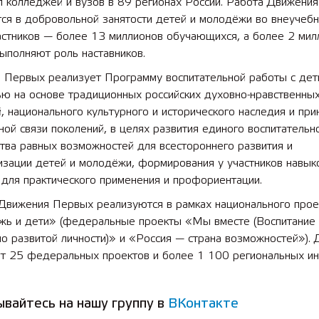
 колледжей и вузов в 89 регионах России. Работа Движения
ся в добровольной занятости детей и молодёжи во внеучебн
астников — более 13 миллионов обучающихся, а более 2 мил
ыполняют роль наставников.
 Первых реализует Программу воспитательной работы с дет
ю на основе традиционных российских духовно-нравственны
, национального культурного и исторического наследия и при
ой связи поколений, в целях развития единого воспитательн
тва равных возможностей для всестороннего развития и
изации детей и молодёжи, формирования у участников навык
для практического применения и профориентации.
Движения Первых реализуются в рамках национального прое
ь и дети» (федеральные проекты «Мы вместе (Воспитание
о развитой личности)» и «Россия — страна возможностей»).
ет 25 федеральных проектов и более 1 100 региональных ин
вайтесь на нашу группу в
ВКонтакте