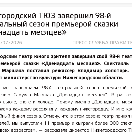
городский ТЮЗ завершил 98-й
альный сезон премьерой сказки
надцать месяцев»
6/07/2026
ПРЕСС-СЛУЖБА ПРАВИТ
одский театр юного зрителя завершил свой 98-й теа
ремьерой сказки «Двенадцать месяцев». Спектакль 
 Маршака поставил режиссер Владимир Золотарь.
т министерство культуры Нижегородской области.
я мы завершаем 98-й театральный сезон премьерой с
ению Самуила Маршака „Двенадцать месяцев“. В разга
о вьюге, снеге и холоде. Почему именно „Двенадцать меся
акома каждому россиянину, каждому нижегородцу. И мне каж
йный финал сезона. Отмечу, что в этом сезоне театр принял
елей, мы выпустили 11 премьер и сыграли более 300 спект
 всех возрастов», — рассказала директор Нижегородского 