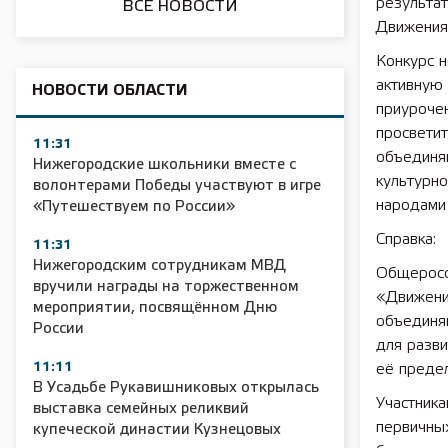
результат
ВСЕ НОВОСТИ
Движения
Конкурс н
активную 
НОВОСТИ ОБЛАСТИ
приурочен
просветит
11:31
объединяю
Нижегородские школьники вместе с
культурн
волонтерами Победы участвуют в игре
народами 
«Путешествуем по России»
Справка:
11:31
Нижегородским сотрудникам МВД
Общеросс
вручили награды на торжественном
«Движени
мероприятии, посвящённом Дню
объединя
России
для разви
11:11
её преде
В Усадьбе Рукавишниковых открылась
Участник
выставка семейных реликвий
первичны
купеческой династии Кузнецовых